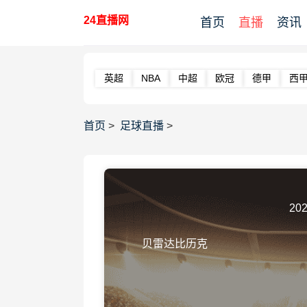
24直播网
首页
直播
资讯
英超
NBA
中超
欧冠
德甲
西
首页
>
足球直播
>
202
贝雷达比历克