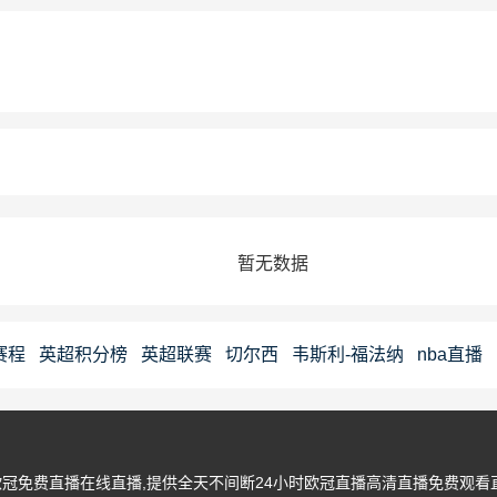
暂无数据
赛程
英超积分榜
英超联赛
切尔西
韦斯利-福法纳
nba直播
A常规赛
芝加哥公牛122-121多伦多猛龙
国王
掘金
穆雷许尔
欧冠免费直播在线直播,提供全天不间断24小时欧冠直播高清直播免费观