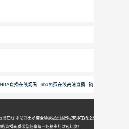
NBA直播在线观看
nba免费在线高清直播
骑
特
巴特勒
太阳
勇士
比尔
看直播在线,本站郑重承诺全场欧冠直播赛程安排在线免费观看欧
的直播画质带您畅享每一场精彩的欧冠比赛!