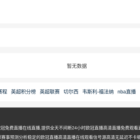
暂无数据
赛程
英超积分榜
英超联赛
切尔西
韦斯利-福法纳
nba直播
A常规赛
芝加哥公牛122-121多伦多猛龙
国王
掘金
穆雷许尔
欧冠免费直播在线直播,提供全天不间断24小时欧冠直播高清直播免费观
球赛事预测分析稳定的欧冠直播高清直播在线观看信号源高清无延迟不卡顿