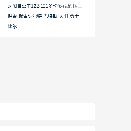
芝加哥公牛122-121多伦多猛龙
国王
掘金
穆雷许尔特
巴特勒
太阳
勇士
比尔