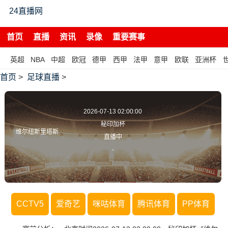
24直播网
首页
直播
资讯
录像
重要赛事
英超
NBA
中超
欧冠
德甲
西甲
法甲
意甲
欧联
亚洲杯
首页
>
足球直播
>
2026-07-13 02:00:00
秘印加杯
维尔纽斯里塔斯
直播中
-
CCTV5
爱奇艺
咪咕体育
腾讯体育
PP体育