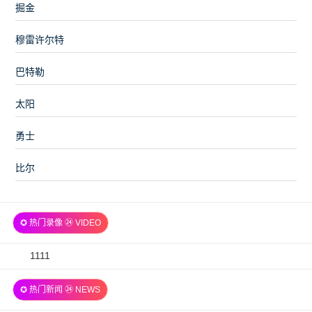
掘金
穆雷许尔特
巴特勒
太阳
勇士
比尔
✪ 热门录像 ㉔ VIDEO
2026-
1111
07-
✪ 热门新闻 ㉔ NEWS
06