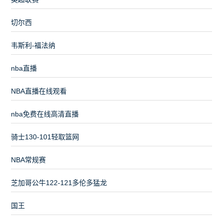
切尔西
韦斯利-福法纳
nba直播
NBA直播在线观看
nba免费在线高清直播
骑士130-101轻取篮网
NBA常规赛
芝加哥公牛122-121多伦多猛龙
国王