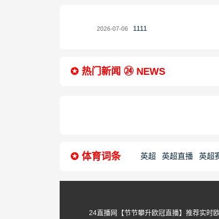
2026-
1111
2026-07-06
07-
06
✪ 热门新闻 ㉔ NEWS
✪ 体育词条
英超
英超直播
英超
士130-101轻取篮网
NB
24直播网【‌节节攀升欧冠直播】推荐实时