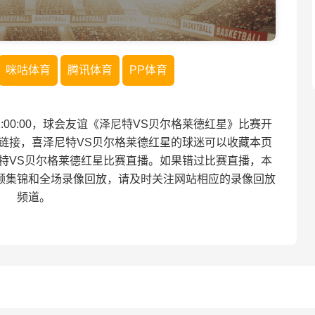
咪咕体育
腾讯体育
PP体育
 01:00:00，球会友谊《泽尼特VS贝尔格莱德红星》比赛开
链接，喜泽尼特VS贝尔格莱德红星的球迷可以收藏本页
特VS贝尔格莱德红星比赛直播。如果错过比赛直播，本
频集锦和全场录像回放，请及时关注网站相应的录像回放
频道。