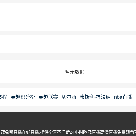
暂无数据
赛程
英超积分榜
英超联赛
切尔西
韦斯利-福法纳
nba直播
A常规赛
芝加哥公牛122-121多伦多猛龙
国王
掘金
穆雷许尔
欧冠免费直播在线直播,提供全天不间断24小时欧冠直播高清直播免费观