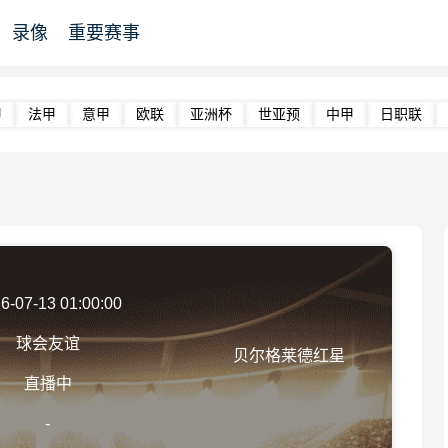
录像
重要赛事
甲
法甲
意甲
欧联
亚洲杯
世亚预
中甲
日职联
6-07-13 01:00:00
球会友谊
贝尔格莱德红星
直播中
-