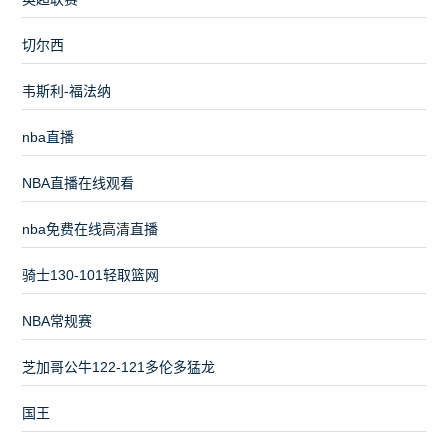
切尔西
韦斯利-福法纳
nba直播
NBA直播在线观看
nba免费在线高清直播
骑士130-101轻取篮网
NBA常规赛
芝加哥公牛122-121多伦多猛龙
国王