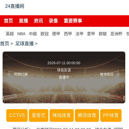
24直播网
首页
直播
资讯
录像
重要赛事
英超
NBA
中超
欧冠
德甲
西甲
法甲
意甲
欧联
亚洲杯
首页
>
足球直播
>
2026-07-11 00:00:00
球会友谊
阿特拉斯
普埃布拉
直播中
-
CCTV5
爱奇艺
咪咕体育
腾讯体育
PP体育