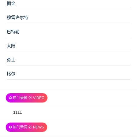
掘金
穆雷许尔特
巴特勒
太阳
勇士
比尔
✪ 热门录像 ㉔ VIDEO
2026-
1111
07-
✪ 热门新闻 ㉔ NEWS
06