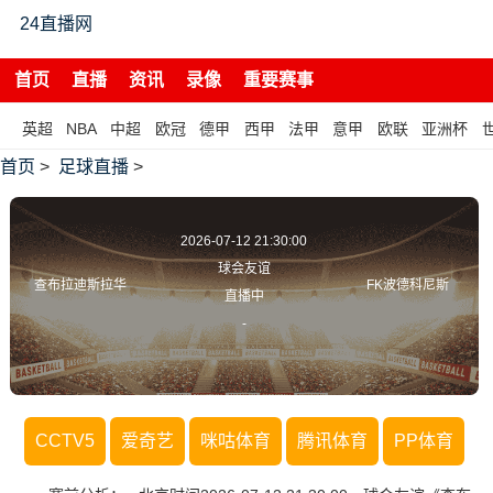
24直播网
首页
直播
资讯
录像
重要赛事
英超
NBA
中超
欧冠
德甲
西甲
法甲
意甲
欧联
亚洲杯
首页
>
足球直播
>
2026-07-12 21:30:00
球会友谊
查布拉迪斯拉华
FK波德科尼斯
直播中
-
CCTV5
爱奇艺
咪咕体育
腾讯体育
PP体育