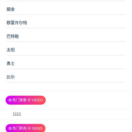
掘金
穆雷许尔特
巴特勒
太阳
勇士
比尔
✪ 热门录像 ㉔ VIDEO
2026-
1111
07-
✪ 热门新闻 ㉔ NEWS
06