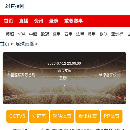
24直播网
首页
直播
资讯
录像
重要赛事
英超
NBA
中超
欧冠
德甲
西甲
法甲
意甲
欧联
亚洲杯
首页
>
足球直播
>
2026-07-12 23:00:00
球会友谊
布里涅格罗苏普列
维德祖罗兹
直播中
-
CCTV5
爱奇艺
咪咕体育
腾讯体育
PP体育