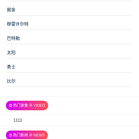
掘金
穆雷许尔特
巴特勒
太阳
勇士
比尔
✪ 热门录像 ㉔ VIDEO
2026-
1111
07-
✪ 热门新闻 ㉔ NEWS
06