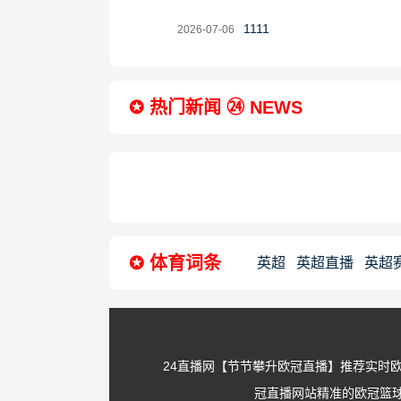
2026-
1111
2026-07-06
07-
06
✪ 热门新闻 ㉔ NEWS
✪ 体育词条
英超
英超直播
英超
士130-101轻取篮网
NB
24直播网【‌节节攀升欧冠直播】推荐实时
冠直播网站精准的欧冠篮