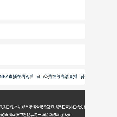
NBA直播在线观看
nba免费在线高清直播
骑
特
巴特勒
太阳
勇士
比尔
看直播在线,本站郑重承诺全场欧冠直播赛程安排在线免费观看欧
的直播画质带您畅享每一场精彩的欧冠比赛!