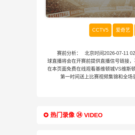
CCTV5
爱奇艺
赛前分析： 北京时间2026-07-11
球直播将会在开赛前提供直播信号链接，
在本页面免费在线观看基维顿城VS维斯
第一时间送上比赛视频集锦和全场
✪ 热门录像 ㉔ VIDEO