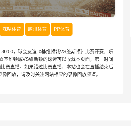
咪咕体育
腾讯体育
PP体育
 02:30:00，球会友谊《基维顿城VS维斯顿》比赛开赛，乐
喜基维顿城VS维斯顿的球迷可以收藏本页面，第一时间
顿比赛直播。如果错过比赛直播，本站也会在直播结束后
录像回放，请及时关注网站相应的录像回放频道。