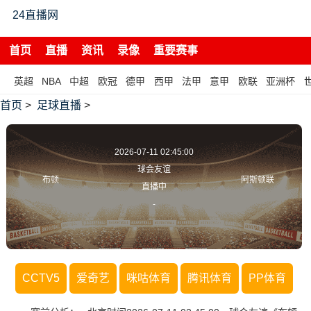
24直播网
首页
直播
资讯
录像
重要赛事
英超
NBA
中超
欧冠
德甲
西甲
法甲
意甲
欧联
亚洲杯
首页
>
足球直播
>
2026-07-11 02:45:00
球会友谊
布顿
阿斯顿联
直播中
-
CCTV5
爱奇艺
咪咕体育
腾讯体育
PP体育