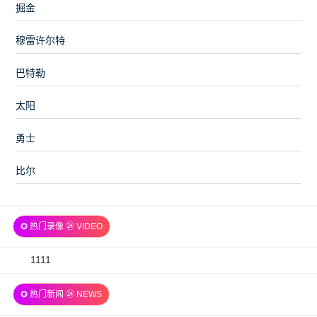
掘金
穆雷许尔特
巴特勒
太阳
勇士
比尔
✪ 热门录像 ㉔ VIDEO
2026-
1111
07-
✪ 热门新闻 ㉔ NEWS
06