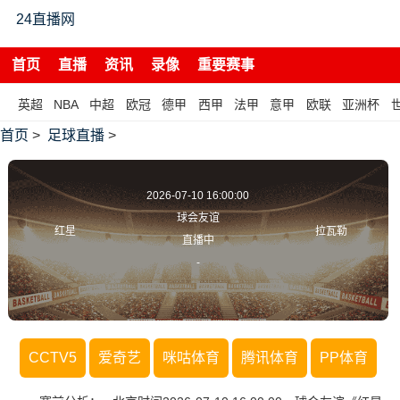
24直播网
首页
直播
资讯
录像
重要赛事
英超
NBA
中超
欧冠
德甲
西甲
法甲
意甲
欧联
亚洲杯
首页
>
足球直播
>
2026-07-10 16:00:00
球会友谊
红星
拉瓦勒
直播中
-
CCTV5
爱奇艺
咪咕体育
腾讯体育
PP体育