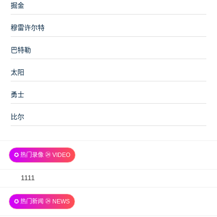
掘金
穆雷许尔特
巴特勒
太阳
勇士
比尔
✪ 热门录像 ㉔ VIDEO
2026-
1111
07-
✪ 热门新闻 ㉔ NEWS
06