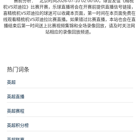
赛前分析： 北京时间2026-07-10 02:00:00，球会友谊《精梳
机VS邓迪拉》比赛开赛，乐球直播将会在开赛前提供直播信号链接，
喜精梳机VS邓迪拉的球迷可以收藏本页面，第一时间在本页面免费在
线观看精梳机VS邓迪拉比赛直播。如果错过比赛直播，本站也会在直
播结束后第一时间送上比赛视频集锦和全场录像回放，请及时关注网
站相应的录像回放频道。
热门词条
英超
英超直播
英超赛程
英超积分榜
英超联赛