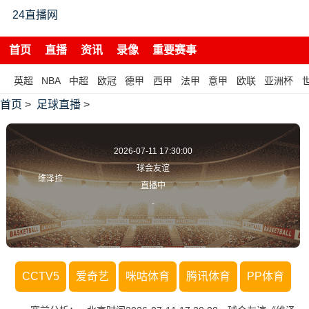
24直播网
首页
直播
资讯
录像
重要赛事
英超
NBA
中超
欧冠
德甲
西甲
法甲
意甲
欧联
亚洲杯
首页
>
足球直播
>
2026-07-11 17:30:00
球会友谊
维泽拉
直播中
-
CCTV5
爱奇艺
咪咕体育
腾讯体育
PP体育