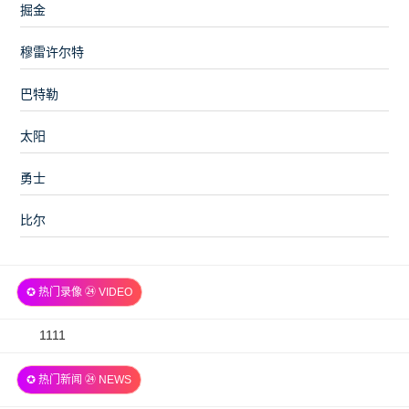
掘金
穆雷许尔特
巴特勒
太阳
勇士
比尔
✪ 热门录像 ㉔ VIDEO
2026-
1111
07-
✪ 热门新闻 ㉔ NEWS
06