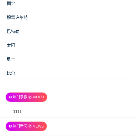
掘金
穆雷许尔特
巴特勒
太阳
勇士
比尔
✪ 热门录像 ㉔ VIDEO
2026-
1111
07-
✪ 热门新闻 ㉔ NEWS
06