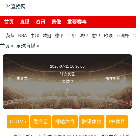
24直播网
首页
直播
资讯
录像
重要赛事
英超
NBA
中超
欧冠
德甲
西甲
法甲
意甲
欧联
亚洲杯
首页
>
足球直播
>
2026-07-11 16:30:00
球会友谊
索普龙
梅佐尔斯
直播中
-
CCTV5
爱奇艺
咪咕体育
腾讯体育
PP体育