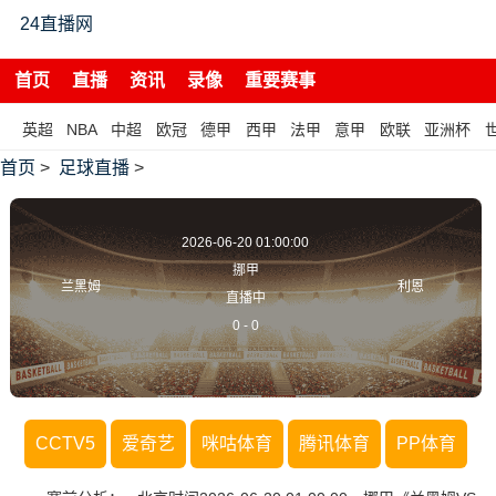
24直播网
首页
直播
资讯
录像
重要赛事
英超
NBA
中超
欧冠
德甲
西甲
法甲
意甲
欧联
亚洲杯
首页
>
足球直播
>
2026-06-20 01:00:00
挪甲
兰黑姆
利恩
直播中
0
-
0
CCTV5
爱奇艺
咪咕体育
腾讯体育
PP体育