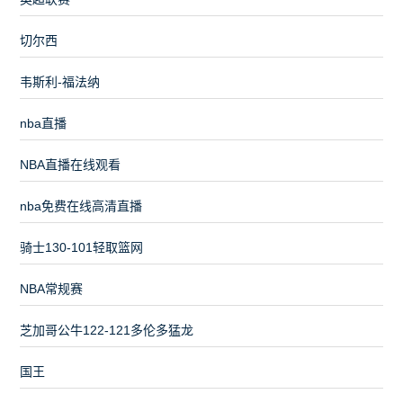
切尔西
韦斯利-福法纳
nba直播
NBA直播在线观看
nba免费在线高清直播
骑士130-101轻取篮网
NBA常规赛
芝加哥公牛122-121多伦多猛龙
国王