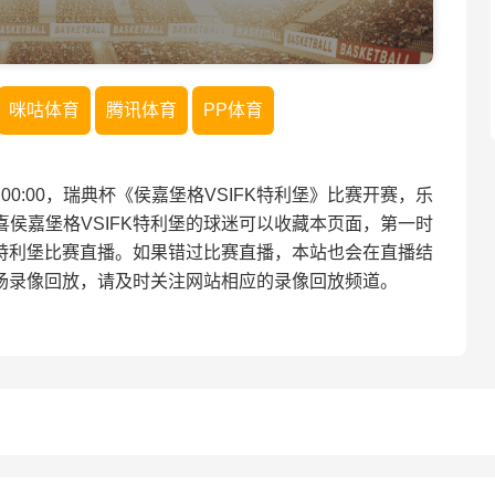
咪咕体育
腾讯体育
PP体育
01:00:00，瑞典杯《侯嘉堡格VSIFK特利堡》比赛开赛，乐
侯嘉堡格VSIFK特利堡的球迷可以收藏本页面，第一时
K特利堡比赛直播。如果错过比赛直播，本站也会在直播结
场录像回放，请及时关注网站相应的录像回放频道。