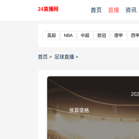
24直播网
首页
直播
资讯
英超
NBA
中超
欧冠
德甲
西
首页
>
足球直播
>
202
侯嘉堡格