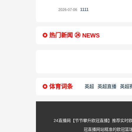
2026-
1111
2026-07-06
07-
06
✪ 热门新闻 ㉔ NEWS
✪ 体育词条
英超
英超直播
英超
士130-101轻取篮网
NB
24直播网【‌节节攀升欧冠直播】推荐实时
冠直播网站精准的欧冠篮