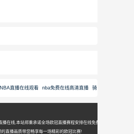
NBA直播在线观看
nba免费在线高清直播
骑
特
巴特勒
太阳
勇士
比尔
看直播在线,本站郑重承诺全场欧冠直播赛程安排在线免费观看欧
的直播画质带您畅享每一场精彩的欧冠比赛!