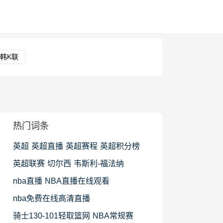
韩K联
热门词条
英超
英超直播
英超赛程
英超积分榜
英超联赛
切尔西
韦斯利-福法纳
nba直播
NBA直播在线观看
nba免费在线高清直播
骑士130-101轻取篮网
NBA常规赛