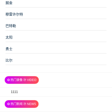
掘金
穆雷许尔特
巴特勒
太阳
勇士
比尔
✪ 热门录像 ㉔ VIDEO
2026-
1111
07-
✪ 热门新闻 ㉔ NEWS
06