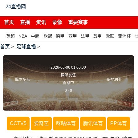
24直播网
首页
直播
资讯
录像
重要赛事
英超
NBA
中超
欧冠
德甲
西甲
法甲
意甲
欧联
亚洲杯
首页
>
足球直播
>
2026-06-06 01:00:00
国际友谊
摩尔多瓦
保加利亚
直播中
0
-
0
CCTV5
爱奇艺
咪咕体育
腾讯体育
PP体育