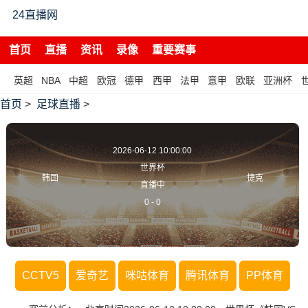
24直播网
首页
直播
资讯
录像
重要赛事
英超
NBA
中超
欧冠
德甲
西甲
法甲
意甲
欧联
亚洲杯
首页
>
足球直播
>
2026-06-12 10:00:00
世界杯
韩国
捷克
直播中
0
-
0
CCTV5
爱奇艺
咪咕体育
腾讯体育
PP体育