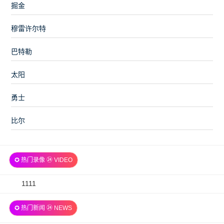
掘金
穆雷许尔特
巴特勒
太阳
勇士
比尔
✪ 热门录像 ㉔ VIDEO
2026-
1111
07-
✪ 热门新闻 ㉔ NEWS
06