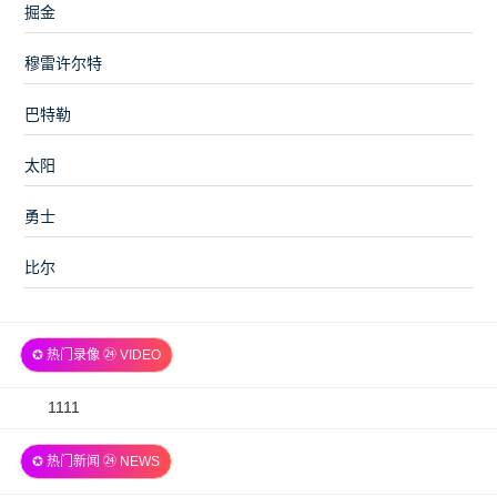
掘金
穆雷许尔特
巴特勒
太阳
勇士
比尔
✪ 热门录像 ㉔ VIDEO
2026-
1111
07-
✪ 热门新闻 ㉔ NEWS
06