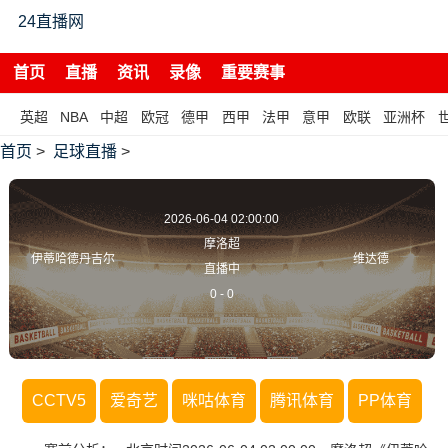
24直播网
首页
直播
资讯
录像
重要赛事
英超
NBA
中超
欧冠
德甲
西甲
法甲
意甲
欧联
亚洲杯
首页
>
足球直播
>
2026-06-04 02:00:00
摩洛超
伊蒂哈德丹吉尔
维达德
直播中
0
-
0
CCTV5
爱奇艺
咪咕体育
腾讯体育
PP体育