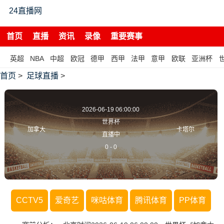
24直播网
首页
直播
资讯
录像
重要赛事
英超
NBA
中超
欧冠
德甲
西甲
法甲
意甲
欧联
亚洲杯
首页
>
足球直播
>
2026-06-19 06:00:00
世界杯
加拿大
卡塔尔
直播中
0
-
0
CCTV5
爱奇艺
咪咕体育
腾讯体育
PP体育