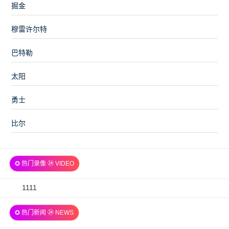
掘金
穆雷许尔特
巴特勒
太阳
勇士
比尔
✪ 热门录像 ㉔ VIDEO
2026-
1111
07-
✪ 热门新闻 ㉔ NEWS
06