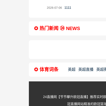
2026-
1111
2026-07-06
07-
06
✪ 热门新闻 ㉔ NEWS
✪ 体育词条
英超
英超直播
英超
士130-101轻取篮网
NB
24直播网【‌节节攀升欧冠直播】推荐实时
冠直播网站精准的欧冠篮