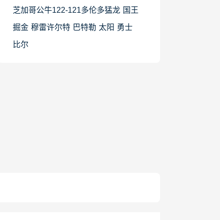
芝加哥公牛122-121多伦多猛龙
国王
掘金
穆雷许尔特
巴特勒
太阳
勇士
比尔