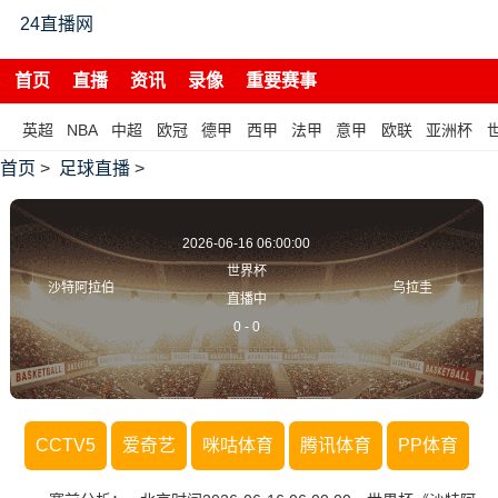
24直播网
首页
直播
资讯
录像
重要赛事
英超
NBA
中超
欧冠
德甲
西甲
法甲
意甲
欧联
亚洲杯
首页
>
足球直播
>
2026-06-16 06:00:00
世界杯
沙特阿拉伯
乌拉圭
直播中
0
-
0
CCTV5
爱奇艺
咪咕体育
腾讯体育
PP体育