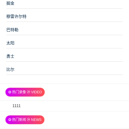
掘金
穆雷许尔特
巴特勒
太阳
勇士
比尔
✪ 热门录像 ㉔ VIDEO
2026-
1111
07-
✪ 热门新闻 ㉔ NEWS
06