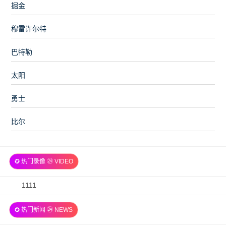
掘金
穆雷许尔特
巴特勒
太阳
勇士
比尔
✪ 热门录像 ㉔ VIDEO
2026-
1111
07-
✪ 热门新闻 ㉔ NEWS
06