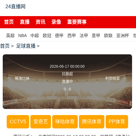
24直播网
首页
直播
资讯
录像
重要赛事
英超
NBA
中超
欧冠
德甲
西甲
法甲
意甲
欧联
亚洲杯
首页
>
足球直播
>
2026-06-17 00:00:00
拉脱超
格洛比纳
利耶帕亚
直播中
0
-
0
CCTV5
爱奇艺
咪咕体育
腾讯体育
PP体育