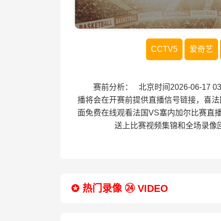
CCTV5
爱奇艺
赛前分析： 北京时间2026-06-17
播将会在开赛前提供直播信号链接，喜法
面免费在线观看法国VS塞内加尔比赛直
送上比赛视频集锦和全场录像
✪ 热门录像 ㉔ VIDEO