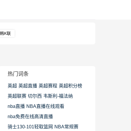
韩K联
热门词条
英超
英超直播
英超赛程
英超积分榜
英超联赛
切尔西
韦斯利-福法纳
nba直播
NBA直播在线观看
nba免费在线高清直播
骑士130-101轻取篮网
NBA常规赛