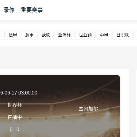
录像
重要赛事
甲
法甲
意甲
欧联
亚洲杯
世亚预
中甲
日职联
6-06-17 03:00:00
世界杯
塞内加尔
直播中
0
-
0