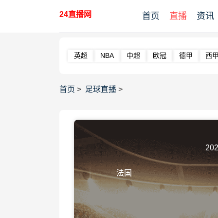
24直播网
首页
直播
资讯
英超
NBA
中超
欧冠
德甲
西
首页
>
足球直播
>
202
法国