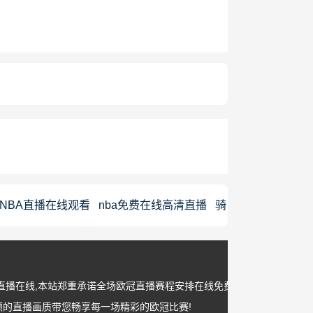
NBA直播在线观看
nba免费在线高清直播
骑
特
巴特勒
太阳
勇士
比尔
看直播在线,本站郑重承诺全场欧冠直播赛程安排在线免费观看欧
的直播画质带您畅享每一场精彩的欧冠比赛!