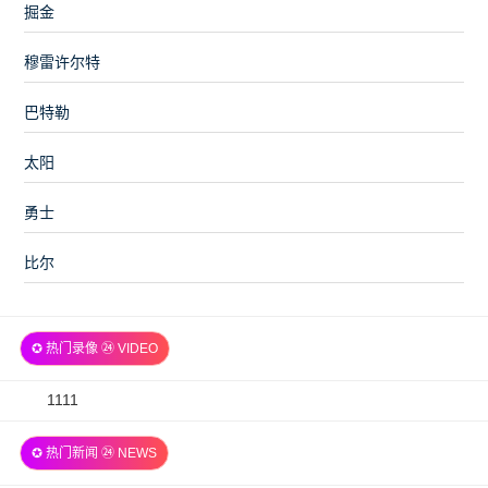
掘金
穆雷许尔特
巴特勒
太阳
勇士
比尔
✪ 热门录像 ㉔ VIDEO
2026-
1111
07-
✪ 热门新闻 ㉔ NEWS
06