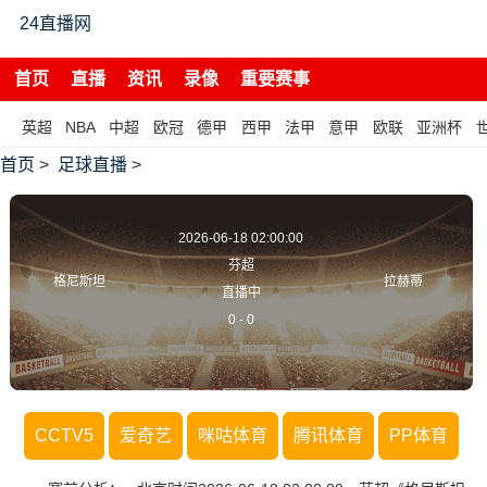
24直播网
首页
直播
资讯
录像
重要赛事
英超
NBA
中超
欧冠
德甲
西甲
法甲
意甲
欧联
亚洲杯
首页
>
足球直播
>
2026-06-18 02:00:00
芬超
格尼斯坦
拉赫蒂
直播中
0
-
0
CCTV5
爱奇艺
咪咕体育
腾讯体育
PP体育