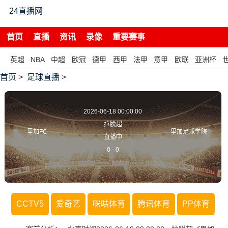
24直播网
首页
直播
资讯
录像
重要赛事
英超
NBA
中超
欧冠
德甲
西甲
法甲
意甲
欧联
亚洲杯
首页
>
足球直播
>
2026-06-18 00:00:00
拉脱超
里加FC
里加足球学院
直播中
0
-
0
CCTV5
爱奇艺
咪咕体育
腾讯体育
PP体育