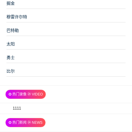
掘金
穆雷许尔特
巴特勒
太阳
勇士
比尔
✪ 热门录像 ㉔ VIDEO
2026-
1111
07-
✪ 热门新闻 ㉔ NEWS
06