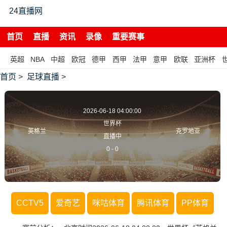
24直播网
首页
直播
资讯
录像
重要赛事
英超
NBA
中超
欧冠
德甲
西甲
法甲
意甲
欧联
亚洲杯
首页
>
足球直播
>
2026-06-18 04:00:00
世界杯
英格兰
克罗地亚
直播中
0
-
0
CCTV5
爱奇艺
咪咕体育
腾讯体育
PP体育