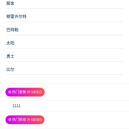
掘金
穆雷许尔特
巴特勒
太阳
勇士
比尔
✪ 热门录像 ㉔ VIDEO
2026-
1111
07-
✪ 热门新闻 ㉔ NEWS
06