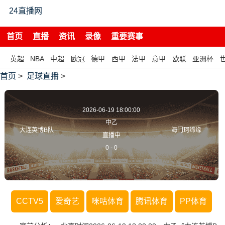
24直播网
首页
直播
资讯
录像
重要赛事
英超
NBA
中超
欧冠
德甲
西甲
法甲
意甲
欧联
亚洲杯
首页
>
足球直播
>
2026-06-19 18:00:00
中乙
大连英博B队
海门珂缔缘
直播中
0
-
0
CCTV5
爱奇艺
咪咕体育
腾讯体育
PP体育