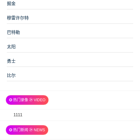
掘金
穆雷许尔特
巴特勒
太阳
勇士
比尔
✪ 热门录像 ㉔ VIDEO
2026-
1111
07-
✪ 热门新闻 ㉔ NEWS
06