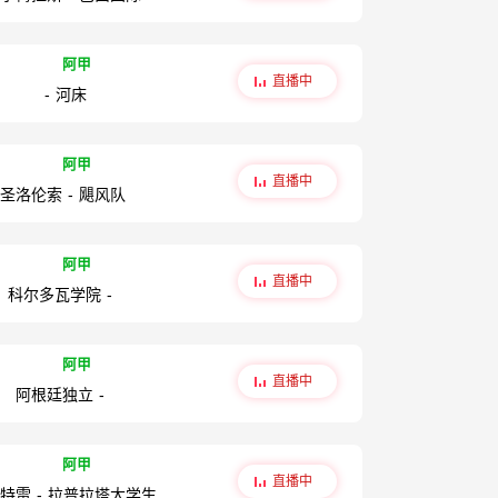
阿甲
直播中
-
河床
阿甲
直播中
圣洛伦索
-
飓风队
阿甲
直播中
科尔多瓦学院
-
阿甲
直播中
阿根廷独立
-
阿甲
直播中
特雷
-
拉普拉塔大学生