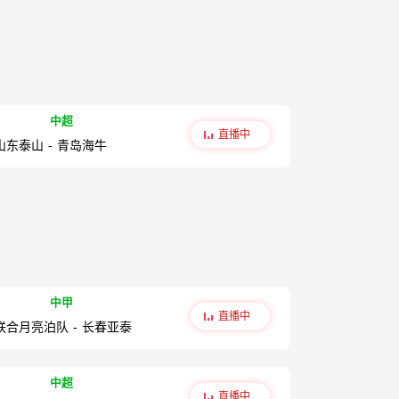
中超
直播中
山东泰山
-
青岛海牛
中甲
直播中
联合月亮泊队
-
长春亚泰
中超
直播中