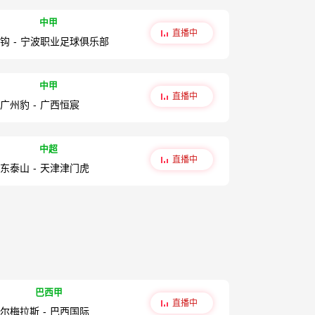
中甲
直播中
钩
-
宁波职业足球俱乐部
中甲
直播中
广州豹
-
广西恒宸
中超
直播中
东泰山
-
天津津门虎
巴西甲
直播中
尔梅拉斯
-
巴西国际