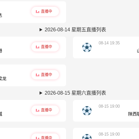
直播中
达
2026-08-14 星期五直播列表
08-14 19:35
直播中
港
直播中
梁龙
2026-08-15 星期六直播列表
08-15 19:00
直播中
城
陕西
08-15 19:00
直播中