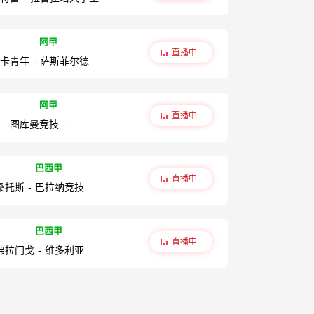
阿甲
直播中
卡青年
-
萨斯菲尔德
阿甲
直播中
图库曼竞技
-
巴西甲
直播中
桑托斯
-
巴拉纳竞技
巴西甲
直播中
弗拉门戈
-
维多利亚