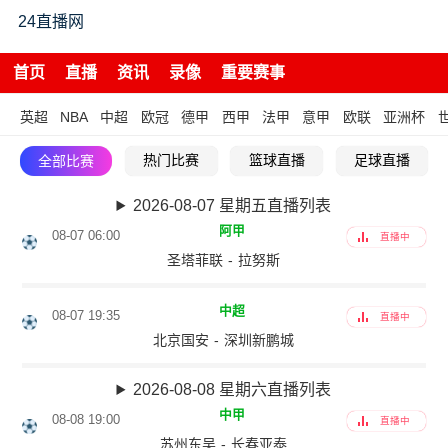
24直播网
首页
直播
资讯
录像
重要赛事
英超
NBA
中超
欧冠
德甲
西甲
法甲
意甲
欧联
亚洲杯
热门比赛
篮球直播
足球直播
全部比赛
2026-08-07 星期五直播列表
阿甲
08-07 06:00
直播中
圣塔菲联
-
拉努斯
中超
08-07 19:35
直播中
北京国安
-
深圳新鹏城
2026-08-08 星期六直播列表
中甲
08-08 19:00
直播中
苏州东吴
-
长春亚泰