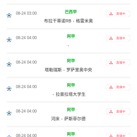
巴西甲
08-24 03:00
直播中
布拉干蒂诺RB
-
格雷米奥
阿甲
08-24 04:00
直播中
-
阿甲
08-24 04:00
直播中
塔勒瑞斯
-
罗萨里奥中央
阿甲
08-24 04:00
直播中
-
拉普拉塔大学生
阿甲
08-24 04:00
直播中
河床
-
萨斯菲尔德
阿甲
08-24 04:00
直播中