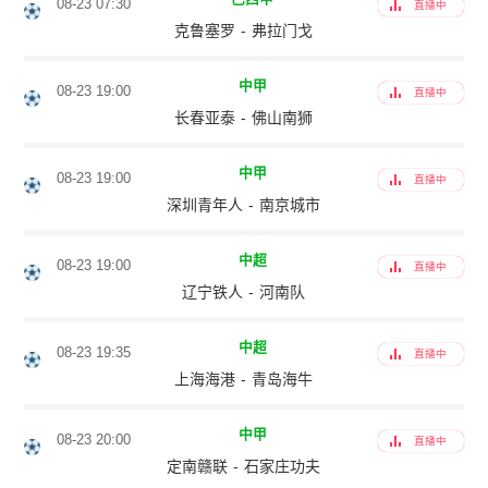
08-23 07:30
直播中
克鲁塞罗
-
弗拉门戈
中甲
08-23 19:00
直播中
长春亚泰
-
佛山南狮
中甲
08-23 19:00
直播中
深圳青年人
-
南京城市
中超
08-23 19:00
直播中
辽宁铁人
-
河南队
中超
08-23 19:35
直播中
上海海港
-
青岛海牛
中甲
08-23 20:00
直播中
定南赣联
-
石家庄功夫