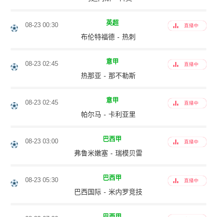
英超
08-23 00:30
直播中
布伦特福德
-
热刺
意甲
08-23 02:45
直播中
热那亚
-
那不勒斯
意甲
08-23 02:45
直播中
帕尔马
-
卡利亚里
巴西甲
08-23 03:00
直播中
弗鲁米嫩塞
-
瑞模贝雷
巴西甲
08-23 05:30
直播中
巴西国际
-
米内罗竞技
巴西甲