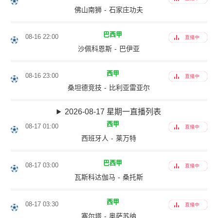
佛山南狮
-
石家庄功夫
巴西甲
08-16 22:00
直播中
沙佩科恩斯
-
巴伊亚
西甲
08-16 23:00
直播中
桑坦德竞技
-
比利亚雷亚尔
2026-08-17 星期一直播列表
西甲
08-17 01:00
直播中
西班牙人
-
莱万特
巴西甲
08-17 03:00
直播中
瓦斯科达伽马
-
桑托斯
西甲
08-17 03:30
直播中
塞尔塔
-
奥萨苏纳