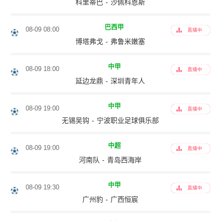
科里蒂巴
-
沙佩科恩斯
巴西甲
08-09 08:00
直播中
博塔弗戈
-
弗鲁米嫩塞
中甲
08-09 18:00
直播中
延边龙鼎
-
深圳青年人
中甲
08-09 19:00
直播中
无锡吴钩
-
宁波职业足球俱乐部
中超
08-09 19:00
直播中
河南队
-
青岛西海岸
中甲
08-09 19:30
直播中
广州豹
-
广西恒宸