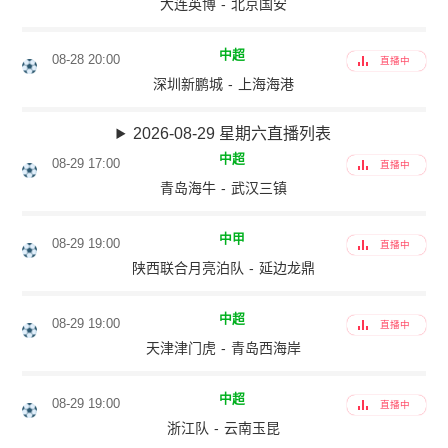
大连英博
-
北京国安
中超
08-28 20:00
直播中
深圳新鹏城
-
上海海港
2026-08-29 星期六直播列表
中超
08-29 17:00
直播中
青岛海牛
-
武汉三镇
中甲
08-29 19:00
直播中
陕西联合月亮泊队
-
延边龙鼎
中超
08-29 19:00
直播中
天津津门虎
-
青岛西海岸
中超
08-29 19:00
直播中
浙江队
-
云南玉昆