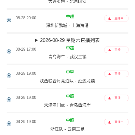
大连英博
-
北京国安
中超
08-28 20:00
直播中
深圳新鹏城
-
上海海港
2026-08-29 星期六直播列表
中超
08-29 17:00
直播中
青岛海牛
-
武汉三镇
中甲
08-29 19:00
直播中
陕西联合月亮泊队
-
延边龙鼎
中超
08-29 19:00
直播中
天津津门虎
-
青岛西海岸
中超
08-29 19:00
直播中
浙江队
-
云南玉昆