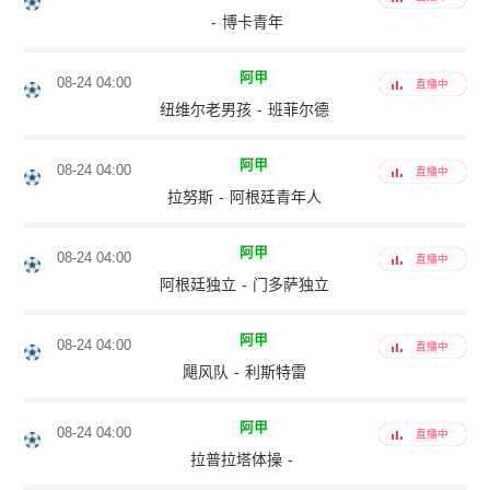
-
博卡青年
阿甲
08-24 04:00
直播中
纽维尔老男孩
-
班菲尔德
阿甲
08-24 04:00
直播中
拉努斯
-
阿根廷青年人
阿甲
08-24 04:00
直播中
阿根廷独立
-
门多萨独立
阿甲
08-24 04:00
直播中
飓风队
-
利斯特雷
阿甲
08-24 04:00
直播中
拉普拉塔体操
-