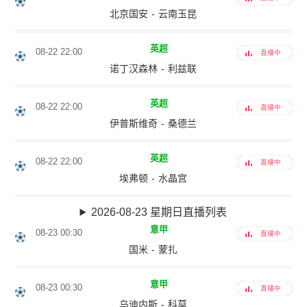
北京国安
-
云南玉昆
英超
08-22 22:00
直播中
诺丁汉森林
-
利兹联
英超
08-22 22:00
直播中
伊普斯维奇
-
桑德兰
英超
08-22 22:00
直播中
埃弗顿
-
水晶宫
2026-08-23 星期日直播列表
意甲
08-23 00:30
直播中
国米
-
蒙扎
意甲
08-23 00:30
直播中
乌迪内斯
-
科莫