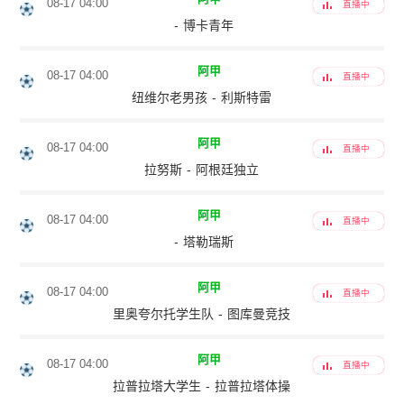
08-17 04:00
直播中
-
博卡青年
阿甲
08-17 04:00
直播中
纽维尔老男孩
-
利斯特雷
阿甲
08-17 04:00
直播中
拉努斯
-
阿根廷独立
阿甲
08-17 04:00
直播中
-
塔勒瑞斯
阿甲
08-17 04:00
直播中
里奥夸尔托学生队
-
图库曼竞技
阿甲
08-17 04:00
直播中
拉普拉塔大学生
-
拉普拉塔体操