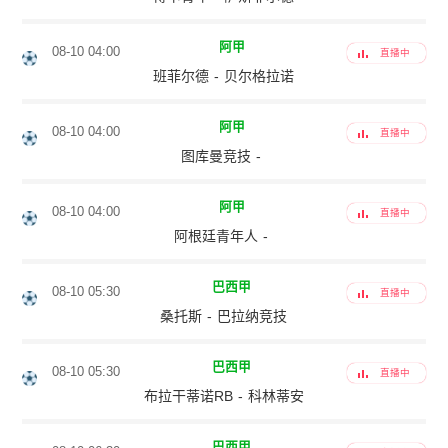
阿甲
08-10 04:00
直播中
班菲尔德
-
贝尔格拉诺
阿甲
08-10 04:00
直播中
图库曼竞技
-
阿甲
08-10 04:00
直播中
阿根廷青年人
-
巴西甲
08-10 05:30
直播中
桑托斯
-
巴拉纳竞技
巴西甲
08-10 05:30
直播中
布拉干蒂诺RB
-
科林蒂安
巴西甲