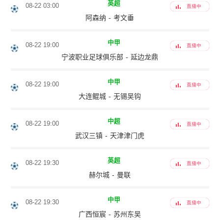
英超
08-22 03:00
直播中
阿森纳
-
考文垂
中甲
08-22 19:00
直播中
宁波职业足球俱乐部
-
延边龙鼎
中甲
08-22 19:00
直播中
大连鲲城
-
无锡吴钩
中超
08-22 19:00
直播中
武汉三镇
-
天津津门虎
英超
08-22 19:30
直播中
赫尔城
-
曼联
中甲
08-22 19:30
直播中
广西恒宸
-
苏州东吴