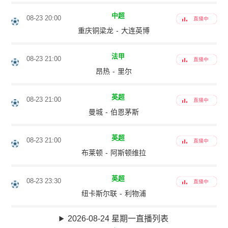
中超
08-23 20:00
直播中
重庆铜梁龙
-
大连英博
法甲
08-23 21:00
直播中
昂热
-
里尔
英超
08-23 21:00
直播中
曼城
-
伯恩茅斯
英超
08-23 21:00
直播中
布莱顿
-
阿斯顿维拉
英超
08-23 23:30
直播中
纽卡斯尔联
-
利物浦
2026-08-24 星期一直播列表