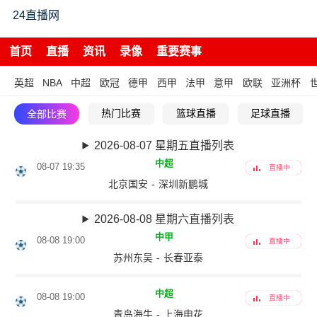
24直播网
首页
直播
资讯
录像
重要赛事
英超
NBA
中超
欧冠
德甲
西甲
法甲
意甲
欧联
亚洲杯
热门比赛
篮球直播
足球直播
全部比赛
2026-08-07 星期五直播列表
中超
08-07 19:35
直播中
北京国安
-
深圳新鹏城
2026-08-08 星期六直播列表
中甲
08-08 19:00
直播中
苏州东吴
-
长春亚泰
中超
08-08 19:00
直播中
青岛海牛
-
上海申花