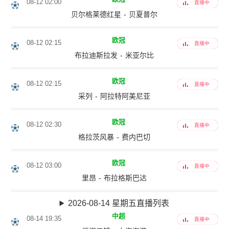
08-12 02:00
直播中
贝尔格莱德红星
-
贝夏普尔
欧冠
08-12 02:15
直播中
布拉迪斯拉发
-
米亚尔比
欧冠
08-12 02:15
直播中
采列
-
阿拉特阿美尼亚
欧冠
08-12 02:30
直播中
格拉茨风暴
-
费内巴切
欧冠
08-12 03:00
直播中
里昂
-
布拉格斯巴达
2026-08-14 星期五直播列表
中超
08-14 19:35
直播中