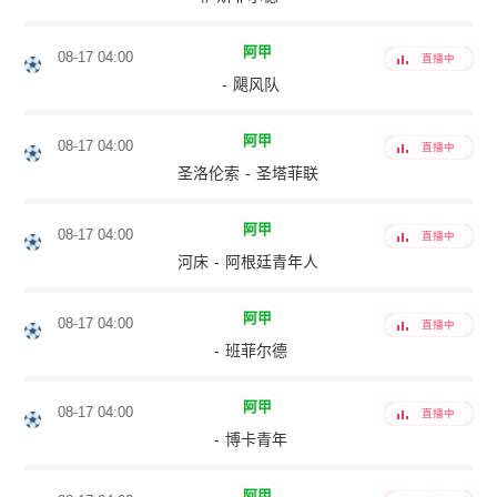
阿甲
08-17 04:00
直播中
-
飓风队
阿甲
08-17 04:00
直播中
圣洛伦索
-
圣塔菲联
阿甲
08-17 04:00
直播中
河床
-
阿根廷青年人
阿甲
08-17 04:00
直播中
-
班菲尔德
阿甲
08-17 04:00
直播中
-
博卡青年
阿甲