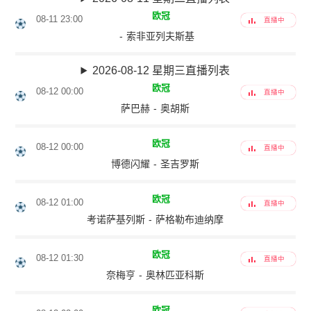
欧冠
08-11 23:00
直播中
-
索非亚列夫斯基
2026-08-12 星期三直播列表
欧冠
08-12 00:00
直播中
萨巴赫
-
奥胡斯
欧冠
08-12 00:00
直播中
博德闪耀
-
圣吉罗斯
欧冠
08-12 01:00
直播中
考诺萨基列斯
-
萨格勒布迪纳摩
欧冠
08-12 01:30
直播中
奈梅亨
-
奥林匹亚科斯
欧冠