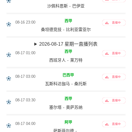
沙佩科恩斯
-
巴伊亚
西甲
08-16 23:00
直播中
桑坦德竞技
-
比利亚雷亚尔
2026-08-17 星期一直播列表
西甲
08-17 01:00
直播中
西班牙人
-
莱万特
巴西甲
08-17 03:00
直播中
瓦斯科达伽马
-
桑托斯
西甲
08-17 03:30
直播中
塞尔塔
-
奥萨苏纳
阿甲
08-17 04:00
直播中
萨斯菲尔德
-