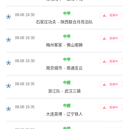
中甲
08-08 19:30
直播中
石家庄功夫
-
陕西联合月亮泊队
中甲
08-08 19:30
直播中
梅州客家
-
佛山南狮
中甲
08-08 19:30
直播中
南京城市
-
南通支云
中超
08-08 19:35
直播中
浙江队
-
武汉三镇
中超
08-08 19:35
直播中
大连英博
-
辽宁铁人
中甲