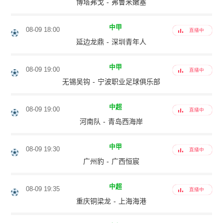
博塔弗戈
-
弗鲁米嫩塞
中甲
08-09 18:00
直播中
延边龙鼎
-
深圳青年人
中甲
08-09 19:00
直播中
无锡吴钩
-
宁波职业足球俱乐部
中超
08-09 19:00
直播中
河南队
-
青岛西海岸
中甲
08-09 19:30
直播中
广州豹
-
广西恒宸
中超
08-09 19:35
直播中
重庆铜梁龙
-
上海海港