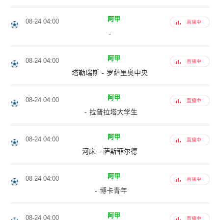
阿甲
08-24 04:00
直播中
-
阿甲
08-24 04:00
直播中
塔勒瑞斯
-
罗萨里奥中央
阿甲
08-24 04:00
直播中
-
拉普拉塔大学生
阿甲
08-24 04:00
直播中
河床
-
萨斯菲尔德
阿甲
08-24 04:00
直播中
-
博卡青年
阿甲
08-24 04:00
直播中