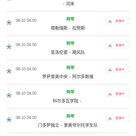
-
河床
阿甲
08-10 04:00
直播中
塔勒瑞斯
-
拉努斯
阿甲
08-10 04:00
直播中
圣洛伦索
-
飓风队
阿甲
08-10 04:00
直播中
罗萨里奥中央
-
阿尔多斯维
阿甲
08-10 04:00
直播中
科尔多瓦学院
-
阿甲
08-10 04:00
直播中
门多萨独立
-
里奥夸尔托学生队