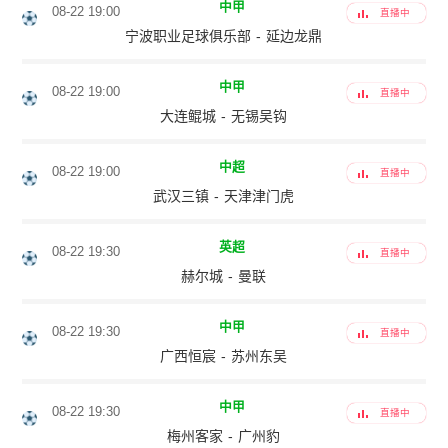
中甲
08-22 19:00
直播中
宁波职业足球俱乐部
-
延边龙鼎
中甲
08-22 19:00
直播中
大连鲲城
-
无锡吴钩
中超
08-22 19:00
直播中
武汉三镇
-
天津津门虎
英超
08-22 19:30
直播中
赫尔城
-
曼联
中甲
08-22 19:30
直播中
广西恒宸
-
苏州东吴
中甲
08-22 19:30
直播中
梅州客家
-
广州豹