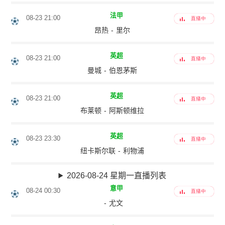
法甲
08-23 21:00
直播中
昂热
-
里尔
英超
08-23 21:00
直播中
曼城
-
伯恩茅斯
英超
08-23 21:00
直播中
布莱顿
-
阿斯顿维拉
英超
08-23 23:30
直播中
纽卡斯尔联
-
利物浦
2026-08-24 星期一直播列表
意甲
08-24 00:30
直播中
-
尤文