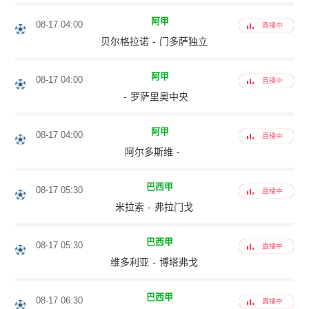
阿甲
08-17 04:00
直播中
贝尔格拉诺
-
门多萨独立
阿甲
08-17 04:00
直播中
-
罗萨里奥中央
阿甲
08-17 04:00
直播中
阿尔多斯维
-
巴西甲
08-17 05:30
直播中
米拉索
-
弗拉门戈
巴西甲
08-17 05:30
直播中
维多利亚
-
博塔弗戈
巴西甲
08-17 06:30
直播中