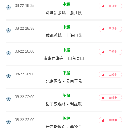
中超
08-22 19:35
直播中
深圳新鹏城
-
浙江队
中超
08-22 19:35
直播中
成都蓉城
-
上海申花
中超
08-22 20:00
直播中
青岛西海岸
-
山东泰山
中超
08-22 20:00
直播中
北京国安
-
云南玉昆
英超
08-22 22:00
直播中
诺丁汉森林
-
利兹联
英超
08-22 22:00
直播中
伊普斯维奇
-
桑德兰