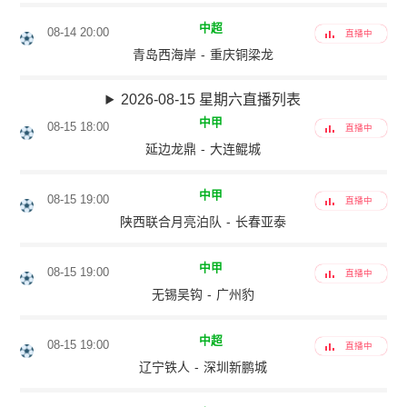
中超
08-14 20:00
直播中
青岛西海岸
-
重庆铜梁龙
2026-08-15 星期六直播列表
中甲
08-15 18:00
直播中
延边龙鼎
-
大连鲲城
中甲
08-15 19:00
直播中
陕西联合月亮泊队
-
长春亚泰
中甲
08-15 19:00
直播中
无锡吴钩
-
广州豹
中超
08-15 19:00
直播中
辽宁铁人
-
深圳新鹏城