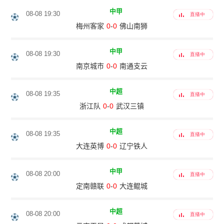
中甲
08-08 19:30
直播中
梅州客家
0
-
0
佛山南狮
中甲
08-08 19:30
直播中
南京城市
0
-
0
南通支云
中超
08-08 19:35
直播中
浙江队
0
-
0
武汉三镇
中超
08-08 19:35
直播中
大连英博
0
-
0
辽宁铁人
中甲
08-08 20:00
直播中
定南赣联
0
-
0
大连鲲城
中超
08-08 20:00
直播中