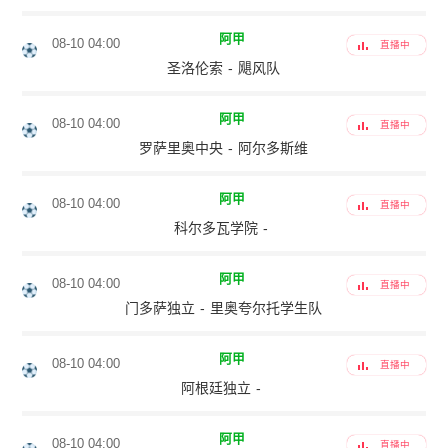
阿甲
08-10 04:00
直播中
圣洛伦索
-
飓风队
阿甲
08-10 04:00
直播中
罗萨里奥中央
-
阿尔多斯维
阿甲
08-10 04:00
直播中
科尔多瓦学院
-
阿甲
08-10 04:00
直播中
门多萨独立
-
里奥夸尔托学生队
阿甲
08-10 04:00
直播中
阿根廷独立
-
阿甲
08-10 04:00
直播中