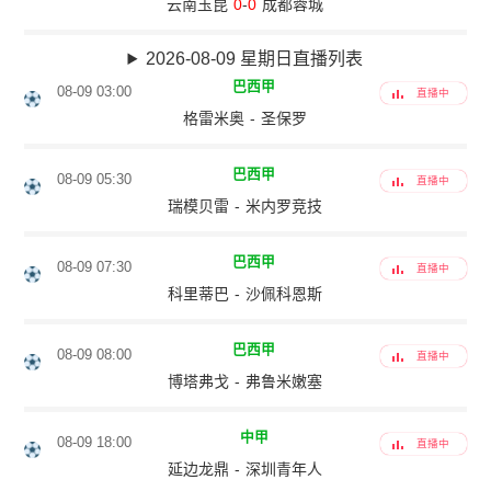
云南玉昆
0
-
0
成都蓉城
2026-08-09 星期日直播列表
巴西甲
08-09 03:00
直播中
格雷米奥
-
圣保罗
巴西甲
08-09 05:30
直播中
瑞模贝雷
-
米内罗竞技
巴西甲
08-09 07:30
直播中
科里蒂巴
-
沙佩科恩斯
巴西甲
08-09 08:00
直播中
博塔弗戈
-
弗鲁米嫩塞
中甲
08-09 18:00
直播中
延边龙鼎
-
深圳青年人