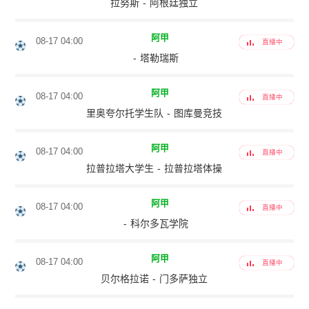
拉努斯
-
阿根廷独立
阿甲
08-17 04:00
直播中
-
塔勒瑞斯
阿甲
08-17 04:00
直播中
里奥夸尔托学生队
-
图库曼竞技
阿甲
08-17 04:00
直播中
拉普拉塔大学生
-
拉普拉塔体操
阿甲
08-17 04:00
直播中
-
科尔多瓦学院
阿甲
08-17 04:00
直播中
贝尔格拉诺
-
门多萨独立