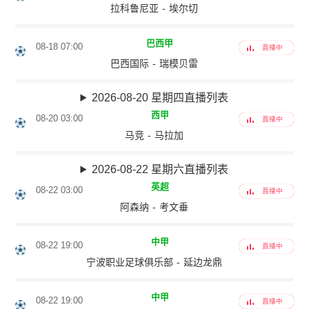
拉科鲁尼亚
-
埃尔切
巴西甲
08-18 07:00
直播中
巴西国际
-
瑞模贝雷
2026-08-20 星期四直播列表
西甲
08-20 03:00
直播中
马竞
-
马拉加
2026-08-22 星期六直播列表
英超
08-22 03:00
直播中
阿森纳
-
考文垂
中甲
08-22 19:00
直播中
宁波职业足球俱乐部
-
延边龙鼎
中甲
08-22 19:00
直播中