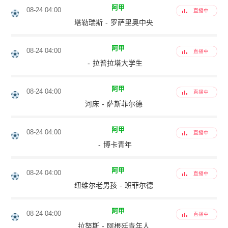
阿甲
08-24 04:00
直播中
塔勒瑞斯
-
罗萨里奥中央
阿甲
08-24 04:00
直播中
-
拉普拉塔大学生
阿甲
08-24 04:00
直播中
河床
-
萨斯菲尔德
阿甲
08-24 04:00
直播中
-
博卡青年
阿甲
08-24 04:00
直播中
纽维尔老男孩
-
班菲尔德
阿甲
08-24 04:00
直播中
拉努斯
-
阿根廷青年人