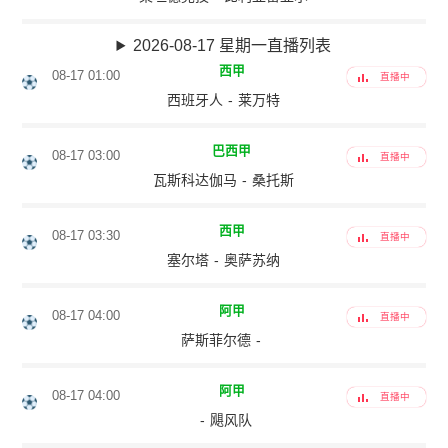
2026-08-17 星期一直播列表
西甲
08-17 01:00
直播中
西班牙人
-
莱万特
巴西甲
08-17 03:00
直播中
瓦斯科达伽马
-
桑托斯
西甲
08-17 03:30
直播中
塞尔塔
-
奥萨苏纳
阿甲
08-17 04:00
直播中
萨斯菲尔德
-
阿甲
08-17 04:00
直播中
-
飓风队