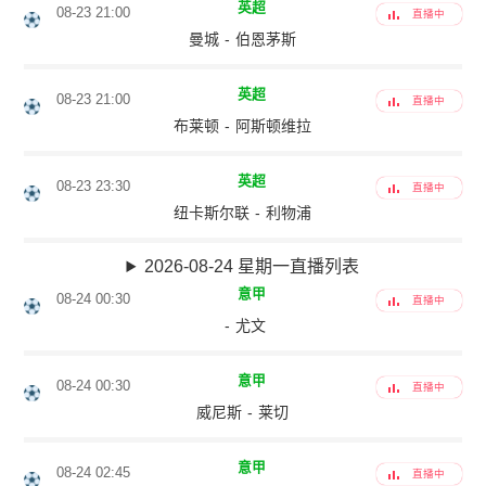
英超
08-23 21:00
直播中
曼城
-
伯恩茅斯
英超
08-23 21:00
直播中
布莱顿
-
阿斯顿维拉
英超
08-23 23:30
直播中
纽卡斯尔联
-
利物浦
2026-08-24 星期一直播列表
意甲
08-24 00:30
直播中
-
尤文
意甲
08-24 00:30
直播中
威尼斯
-
莱切
意甲
08-24 02:45
直播中