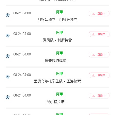
阿甲
08-24 04:00
直播中
阿根廷独立
-
门多萨独立
阿甲
08-24 04:00
直播中
飓风队
-
利斯特雷
阿甲
08-24 04:00
直播中
拉普拉塔体操
-
阿甲
08-24 04:00
直播中
里奥夸尔托学生队
-
圣洛伦索
阿甲
08-24 04:00
直播中
贝尔格拉诺
-
阿甲