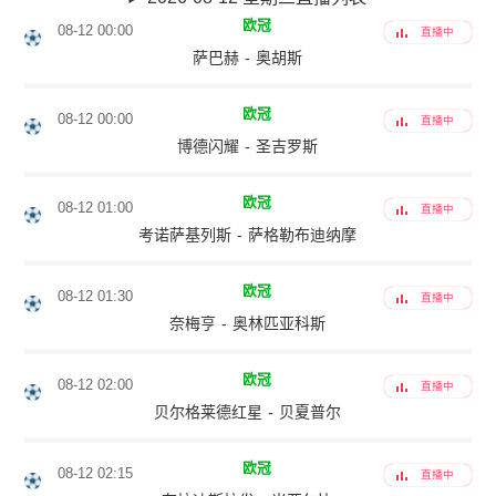
欧冠
08-12 00:00
直播中
萨巴赫
-
奥胡斯
欧冠
08-12 00:00
直播中
博德闪耀
-
圣吉罗斯
欧冠
08-12 01:00
直播中
考诺萨基列斯
-
萨格勒布迪纳摩
欧冠
08-12 01:30
直播中
奈梅亨
-
奥林匹亚科斯
欧冠
08-12 02:00
直播中
贝尔格莱德红星
-
贝夏普尔
欧冠
08-12 02:15
直播中