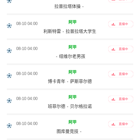
拉普拉塔体操
-
阿甲
08-10 04:00
直播中
利斯特雷
-
拉普拉塔大学生
阿甲
08-10 04:00
直播中
-
纽维尔老男孩
阿甲
08-10 04:00
直播中
博卡青年
-
萨斯菲尔德
阿甲
08-10 04:00
直播中
班菲尔德
-
贝尔格拉诺
阿甲
08-10 04:00
直播中
图库曼竞技
-