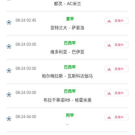
都灵
-
AC米兰
意甲
08-24 02:45
直播中
亚特兰大
-
萨索洛
巴西甲
08-24 03:00
直播中
维多利亚
-
巴伊亚
巴西甲
08-24 03:00
直播中
帕尔梅拉斯
-
瓦斯科达伽马
巴西甲
08-24 03:00
直播中
布拉干蒂诺RB
-
格雷米奥
阿甲
08-24 04:00
直播中
-