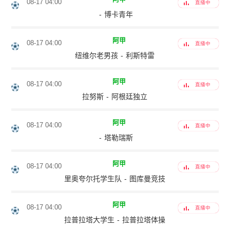
08-17 04:00
直播中
-
博卡青年
阿甲
08-17 04:00
直播中
纽维尔老男孩
-
利斯特雷
阿甲
08-17 04:00
直播中
拉努斯
-
阿根廷独立
阿甲
08-17 04:00
直播中
-
塔勒瑞斯
阿甲
08-17 04:00
直播中
里奥夸尔托学生队
-
图库曼竞技
阿甲
08-17 04:00
直播中
拉普拉塔大学生
-
拉普拉塔体操