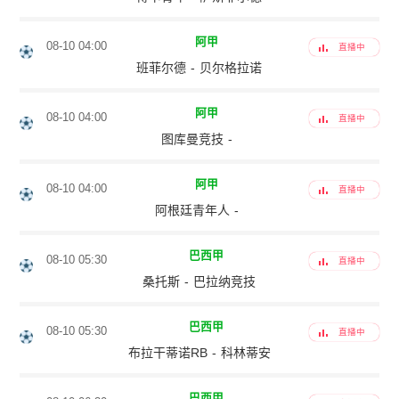
阿甲
08-10 04:00
直播中
班菲尔德
-
贝尔格拉诺
阿甲
08-10 04:00
直播中
图库曼竞技
-
阿甲
08-10 04:00
直播中
阿根廷青年人
-
巴西甲
08-10 05:30
直播中
桑托斯
-
巴拉纳竞技
巴西甲
08-10 05:30
直播中
布拉干蒂诺RB
-
科林蒂安
巴西甲