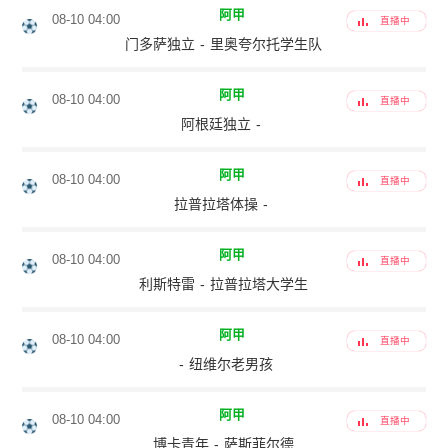
阿甲
08-10 04:00
直播中
门多萨独立
-
里奥夸尔托学生队
阿甲
08-10 04:00
直播中
阿根廷独立
-
阿甲
08-10 04:00
直播中
拉普拉塔体操
-
阿甲
08-10 04:00
直播中
利斯特雷
-
拉普拉塔大学生
阿甲
08-10 04:00
直播中
-
纽维尔老男孩
阿甲
08-10 04:00
直播中
博卡青年
-
萨斯菲尔德