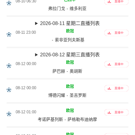
08-10 06:30
直播中
弗拉门戈
-
维多利亚
2026-08-11 星期二直播列表
欧冠
08-11 23:00
直播中
-
索非亚列夫斯基
2026-08-12 星期三直播列表
欧冠
08-12 00:00
直播中
萨巴赫
-
奥胡斯
欧冠
08-12 00:00
直播中
博德闪耀
-
圣吉罗斯
欧冠
08-12 01:00
直播中
考诺萨基列斯
-
萨格勒布迪纳摩
欧冠