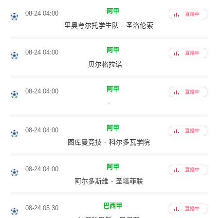
阿甲
08-24 04:00
直播中
里奥夸尔托学生队
-
圣洛伦索
阿甲
08-24 04:00
直播中
贝尔格拉诺
-
阿甲
08-24 04:00
直播中
-
阿甲
08-24 04:00
直播中
图库曼竞技
-
科尔多瓦学院
阿甲
08-24 04:00
直播中
阿尔多斯维
-
圣塔菲联
巴西甲
08-24 05:30
直播中