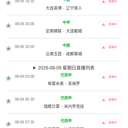
08-08 19:35
直播中
大连英博
-
辽宁铁人
中甲
08-08 20:00
直播中
定南赣联
-
大连鲲城
中超
08-08 20:00
直播中
云南玉昆
-
成都蓉城
2026-08-09 星期日直播列表
巴西甲
08-09 03:00
直播中
格雷米奥
-
圣保罗
巴西甲
08-09 05:30
直播中
瑞模贝雷
-
米内罗竞技
巴西甲
08-09 07:30
直播中