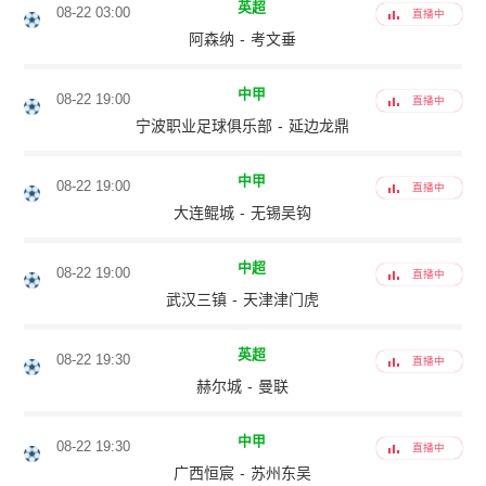
英超
08-22 03:00
直播中
阿森纳
-
考文垂
中甲
08-22 19:00
直播中
宁波职业足球俱乐部
-
延边龙鼎
中甲
08-22 19:00
直播中
大连鲲城
-
无锡吴钩
中超
08-22 19:00
直播中
武汉三镇
-
天津津门虎
英超
08-22 19:30
直播中
赫尔城
-
曼联
中甲
08-22 19:30
直播中
广西恒宸
-
苏州东吴