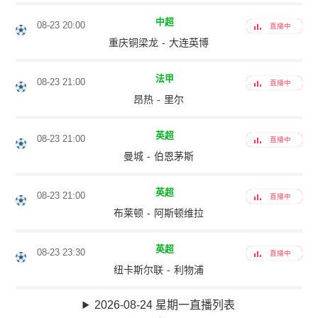
中超
08-23 20:00
直播中
重庆铜梁龙
-
大连英博
法甲
08-23 21:00
直播中
昂热
-
里尔
英超
08-23 21:00
直播中
曼城
-
伯恩茅斯
英超
08-23 21:00
直播中
布莱顿
-
阿斯顿维拉
英超
08-23 23:30
直播中
纽卡斯尔联
-
利物浦
2026-08-24 星期一直播列表