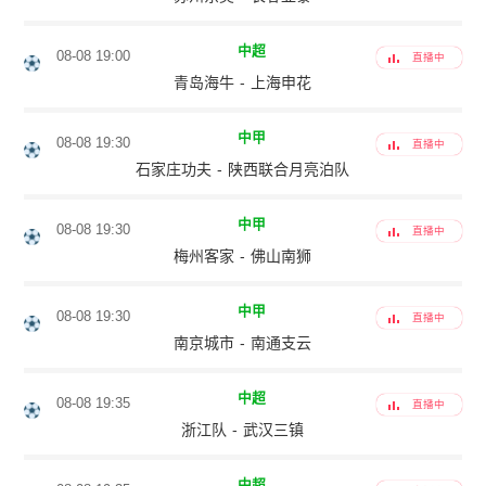
中超
08-08 19:00
直播中
青岛海牛
-
上海申花
中甲
08-08 19:30
直播中
石家庄功夫
-
陕西联合月亮泊队
中甲
08-08 19:30
直播中
梅州客家
-
佛山南狮
中甲
08-08 19:30
直播中
南京城市
-
南通支云
中超
08-08 19:35
直播中
浙江队
-
武汉三镇
中超