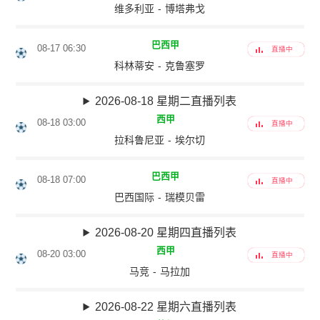
维多利亚
-
博塔弗戈
巴西甲
08-17 06:30
直播中
科林蒂安
-
克鲁塞罗
2026-08-18 星期二直播列表
西甲
08-18 03:00
直播中
拉科鲁尼亚
-
埃尔切
巴西甲
08-18 07:00
直播中
巴西国际
-
瑞模贝雷
2026-08-20 星期四直播列表
西甲
08-20 03:00
直播中
马竞
-
马拉加
2026-08-22 星期六直播列表