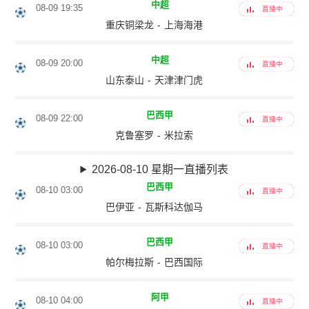
中超
08-09 19:35
直播中
重庆铜梁龙
-
上海海港
中超
08-09 20:00
直播中
山东泰山
-
天津津门虎
巴西甲
08-09 22:00
直播中
克鲁塞罗
-
米拉索
2026-08-10 星期一直播列表
巴西甲
08-10 03:00
直播中
巴伊亚
-
瓦斯科达伽马
巴西甲
08-10 03:00
直播中
帕尔梅拉斯
-
巴西国际
阿甲
08-10 04:00
直播中