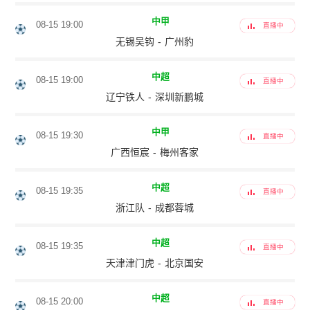
中甲
08-15 19:00
直播中
无锡吴钩
-
广州豹
中超
08-15 19:00
直播中
辽宁铁人
-
深圳新鹏城
中甲
08-15 19:30
直播中
广西恒宸
-
梅州客家
中超
08-15 19:35
直播中
浙江队
-
成都蓉城
中超
08-15 19:35
直播中
天津津门虎
-
北京国安
中超
08-15 20:00
直播中