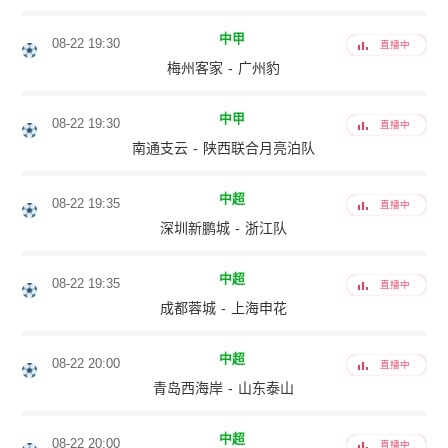
中甲
08-22 19:30
直播中
梅州客家
-
广州豹
中甲
08-22 19:30
直播中
南通支云
-
陕西联合月亮泊队
中超
08-22 19:35
直播中
深圳新鹏城
-
浙江队
中超
08-22 19:35
直播中
成都蓉城
-
上海申花
中超
08-22 20:00
直播中
青岛西海岸
-
山东泰山
中超
08-22 20:00
直播中