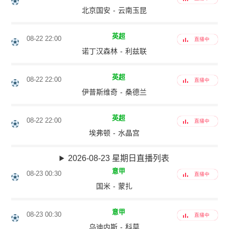
北京国安
-
云南玉昆
英超
08-22 22:00
直播中
诺丁汉森林
-
利兹联
英超
08-22 22:00
直播中
伊普斯维奇
-
桑德兰
英超
08-22 22:00
直播中
埃弗顿
-
水晶宫
2026-08-23 星期日直播列表
意甲
08-23 00:30
直播中
国米
-
蒙扎
意甲
08-23 00:30
直播中
乌迪内斯
-
科莫