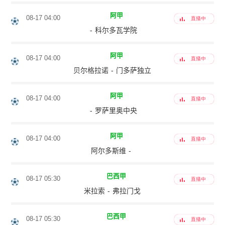
阿甲
08-17 04:00
直播中
-
科尔多瓦学院
阿甲
08-17 04:00
直播中
贝尔格拉诺
-
门多萨独立
阿甲
08-17 04:00
直播中
-
罗萨里奥中央
阿甲
08-17 04:00
直播中
阿尔多斯维
-
巴西甲
08-17 05:30
直播中
米拉索
-
弗拉门戈
巴西甲
08-17 05:30
直播中