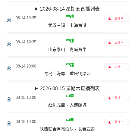
2026-08-14 星期五直播列表
中超
08-14 19:35
直播中
武汉三镇
-
上海海港
中超
08-14 19:35
直播中
山东泰山
-
青岛海牛
中超
08-14 20:00
直播中
青岛西海岸
-
重庆铜梁龙
2026-08-15 星期六直播列表
中甲
08-15 18:00
直播中
延边龙鼎
-
大连鲲城
中甲
08-15 19:00
直播中
陕西联合月亮泊队
-
长春亚泰