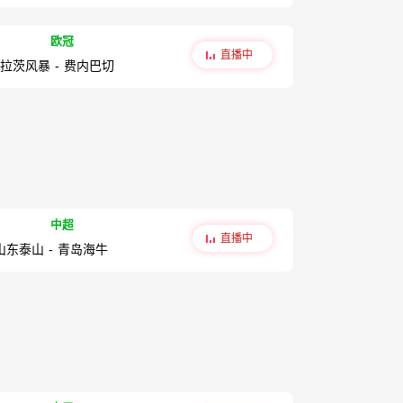
欧冠
直播中
拉茨风暴
-
费内巴切
中超
直播中
山东泰山
-
青岛海牛