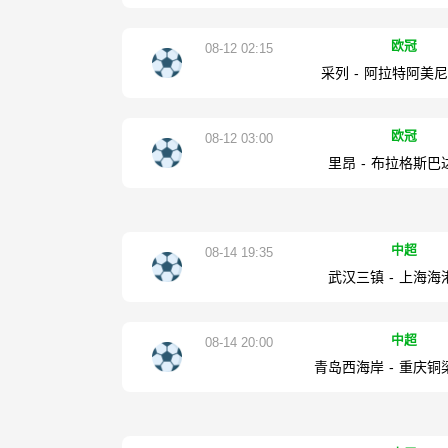
欧冠
08-12 02:15
采列
-
阿拉特阿美尼
欧冠
08-12 03:00
里昂
-
布拉格斯巴
中超
08-14 19:35
武汉三镇
-
上海海
中超
08-14 20:00
青岛西海岸
-
重庆铜