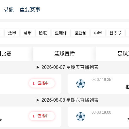
录像
重要赛事
甲
法甲
意甲
欧联
亚洲杯
世亚预
中甲
日职联
门比赛
篮球直播
足球
2026-08-07 星期五直播列表
08-07 19:35
直播中
北
2026-08-08 星期六直播列表
08-08 19:00
直播中
泰