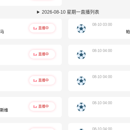
2026-08-10 星期一直播列表
08-10 03:00
直播中
马
帕
08-10 04:00
直播中
08-10 04:00
直播中
08-10 04:00
直播中
斯维
08-10 04:00