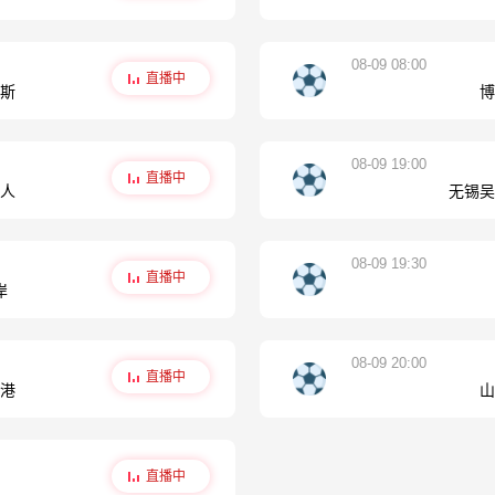
08-09 08:00
直播中
斯
博
08-09 19:00
直播中
人
无锡吴
08-09 19:30
直播中
岸
08-09 20:00
直播中
港
山
直播中