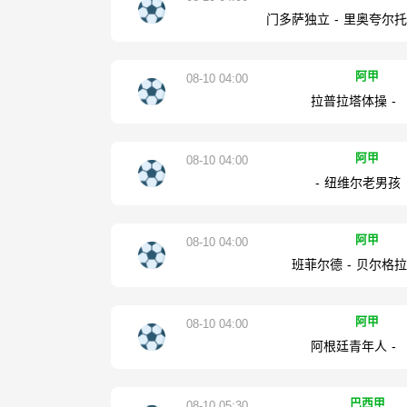
门多萨独立
-
里奥夸尔托
阿甲
08-10 04:00
拉普拉塔体操
-
阿甲
08-10 04:00
-
纽维尔老男孩
阿甲
08-10 04:00
班菲尔德
-
贝尔格拉
阿甲
08-10 04:00
阿根廷青年人
-
巴西甲
08-10 05:30