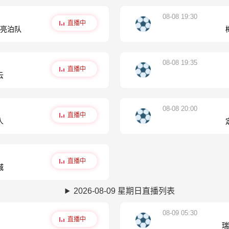
08-08 19:30
直播中
亮泊队
08-08 19:35
直播中
云
08-08 20:00
直播中
人
直播中
城
2026-08-09 星期日直播列表
08-09 05:30
直播中
瑞