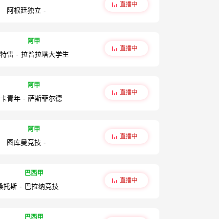
直播中
阿根廷独立
-
阿甲
直播中
特雷
-
拉普拉塔大学生
阿甲
直播中
卡青年
-
萨斯菲尔德
阿甲
直播中
图库曼竞技
-
巴西甲
直播中
桑托斯
-
巴拉纳竞技
巴西甲