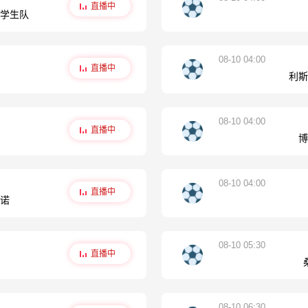
直播中
学生队
08-10 04:00
直播中
利斯
08-10 04:00
直播中
博
08-10 04:00
直播中
诺
08-10 05:30
直播中
08-10 06:30