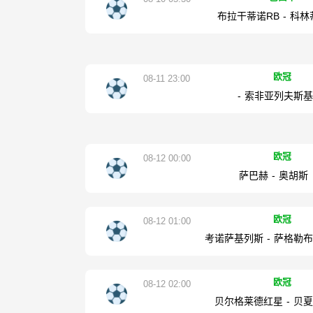
布拉干蒂诺RB
-
科林
欧冠
08-11 23:00
-
索非亚列夫斯基
欧冠
08-12 00:00
萨巴赫
-
奥胡斯
欧冠
08-12 01:00
考诺萨基列斯
-
萨格勒布
欧冠
08-12 02:00
贝尔格莱德红星
-
贝夏