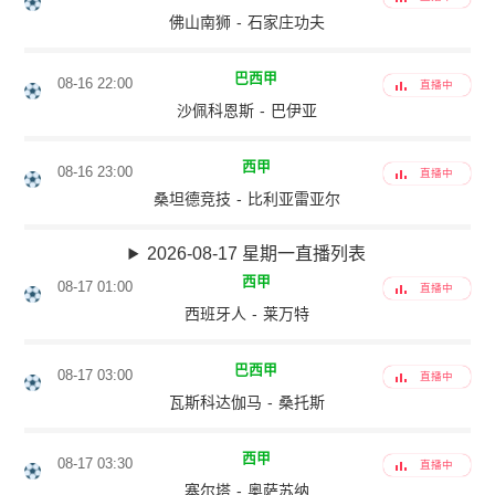
佛山南狮
-
石家庄功夫
巴西甲
08-16 22:00
直播中
沙佩科恩斯
-
巴伊亚
西甲
08-16 23:00
直播中
桑坦德竞技
-
比利亚雷亚尔
2026-08-17 星期一直播列表
西甲
08-17 01:00
直播中
西班牙人
-
莱万特
巴西甲
08-17 03:00
直播中
瓦斯科达伽马
-
桑托斯
西甲
08-17 03:30
直播中
塞尔塔
-
奥萨苏纳