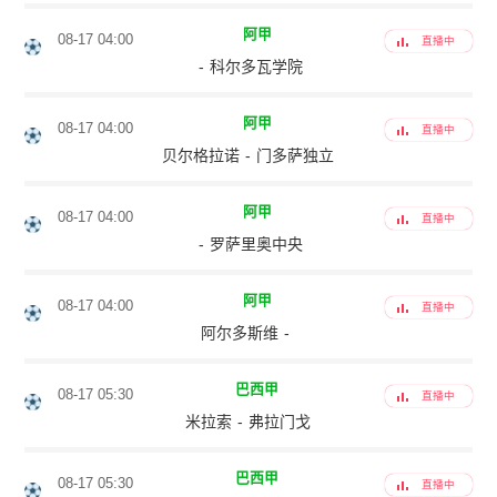
阿甲
08-17 04:00
直播中
-
科尔多瓦学院
阿甲
08-17 04:00
直播中
贝尔格拉诺
-
门多萨独立
阿甲
08-17 04:00
直播中
-
罗萨里奥中央
阿甲
08-17 04:00
直播中
阿尔多斯维
-
巴西甲
08-17 05:30
直播中
米拉索
-
弗拉门戈
巴西甲
08-17 05:30
直播中