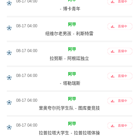
08-17 04:00
直播中
-
博卡青年
阿甲
08-17 04:00
直播中
纽维尔老男孩
-
利斯特雷
阿甲
08-17 04:00
直播中
拉努斯
-
阿根廷独立
阿甲
08-17 04:00
直播中
-
塔勒瑞斯
阿甲
08-17 04:00
直播中
里奥夸尔托学生队
-
图库曼竞技
阿甲
08-17 04:00
直播中
拉普拉塔大学生
-
拉普拉塔体操