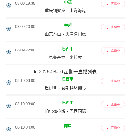
中超
08-09 19:35
直播中
重庆铜梁龙
-
上海海港
中超
08-09 20:00
直播中
山东泰山
-
天津津门虎
巴西甲
08-09 22:00
直播中
克鲁塞罗
-
米拉索
2026-08-10 星期一直播列表
巴西甲
08-10 03:00
直播中
巴伊亚
-
瓦斯科达伽马
巴西甲
08-10 03:00
直播中
帕尔梅拉斯
-
巴西国际
阿甲
08-10 04:00
直播中