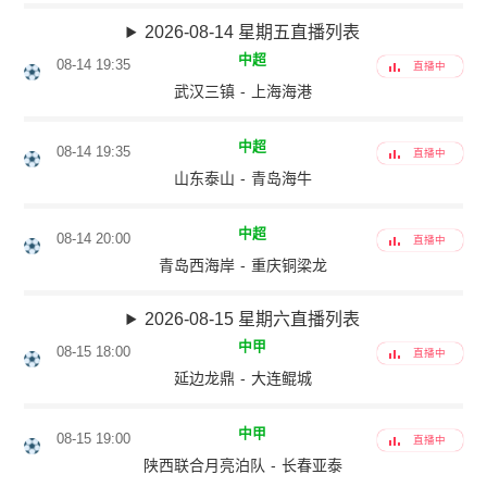
2026-08-14 星期五直播列表
中超
08-14 19:35
直播中
武汉三镇
-
上海海港
中超
08-14 19:35
直播中
山东泰山
-
青岛海牛
中超
08-14 20:00
直播中
青岛西海岸
-
重庆铜梁龙
2026-08-15 星期六直播列表
中甲
08-15 18:00
直播中
延边龙鼎
-
大连鲲城
中甲
08-15 19:00
直播中
陕西联合月亮泊队
-
长春亚泰