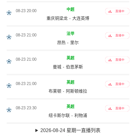
中超
08-23 20:00
直播中
重庆铜梁龙
-
大连英博
法甲
08-23 21:00
直播中
昂热
-
里尔
英超
08-23 21:00
直播中
曼城
-
伯恩茅斯
英超
08-23 21:00
直播中
布莱顿
-
阿斯顿维拉
英超
08-23 23:30
直播中
纽卡斯尔联
-
利物浦
2026-08-24 星期一直播列表