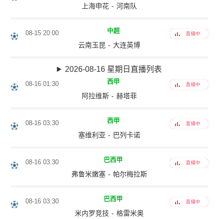
上海申花
-
河南队
中超
08-15 20:00
直播中
云南玉昆
-
大连英博
2026-08-16 星期日直播列表
西甲
08-16 01:30
直播中
阿拉维斯
-
赫塔菲
西甲
08-16 03:30
直播中
塞维利亚
-
巴列卡诺
巴西甲
08-16 03:30
直播中
弗鲁米嫩塞
-
帕尔梅拉斯
巴西甲
08-16 03:30
直播中
米内罗竞技
-
格雷米奥