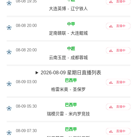
08-08 19:35
直播中
大连英博
-
辽宁铁人
中甲
08-08 20:00
直播中
定南赣联
-
大连鲲城
中超
08-08 20:00
直播中
云南玉昆
-
成都蓉城
2026-08-09 星期日直播列表
巴西甲
08-09 03:00
直播中
格雷米奥
-
圣保罗
巴西甲
08-09 05:30
直播中
瑞模贝雷
-
米内罗竞技
巴西甲
08-09 07:30
直播中