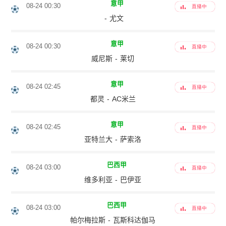
意甲
08-24 00:30
直播中
-
尤文
意甲
08-24 00:30
直播中
威尼斯
-
莱切
意甲
08-24 02:45
直播中
都灵
-
AC米兰
意甲
08-24 02:45
直播中
亚特兰大
-
萨索洛
巴西甲
08-24 03:00
直播中
维多利亚
-
巴伊亚
巴西甲
08-24 03:00
直播中
帕尔梅拉斯
-
瓦斯科达伽马