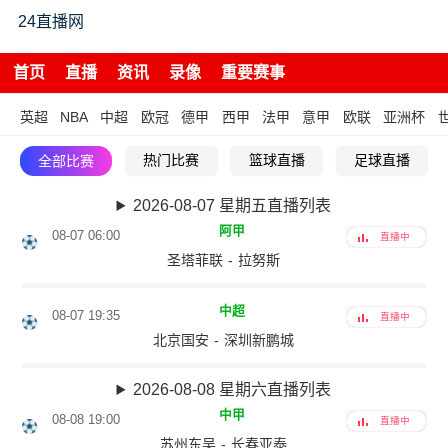
24直播网
首页
直播
资讯
录像
重要赛事
英超
NBA
中超
欧冠
德甲
西甲
法甲
意甲
欧联
亚洲杯
热门比赛
篮球直播
足球直播
全部比赛
2026-08-07 星期五直播列表
阿甲
08-07 06:00
直播中
圣塔菲联
-
拉努斯
中超
08-07 19:35
直播中
北京国安
-
深圳新鹏城
2026-08-08 星期六直播列表
中甲
08-08 19:00
直播中
苏州东吴
-
长春亚泰