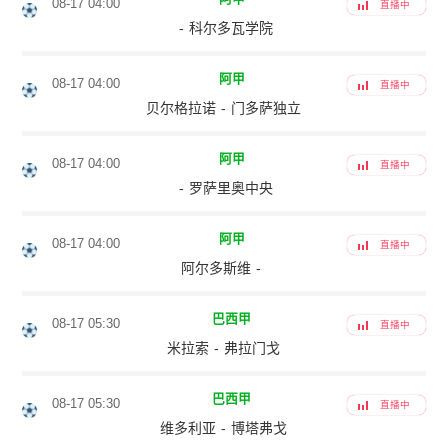
08-17 04:00
直播中
-
科尔多瓦学院
阿甲
08-17 04:00
直播中
贝尔格拉诺
-
门多萨独立
阿甲
08-17 04:00
直播中
-
罗萨里奥中央
阿甲
08-17 04:00
直播中
阿尔多斯维
-
巴西甲
08-17 05:30
直播中
米拉索
-
弗拉门戈
巴西甲
08-17 05:30
直播中
维多利亚
-
博塔弗戈