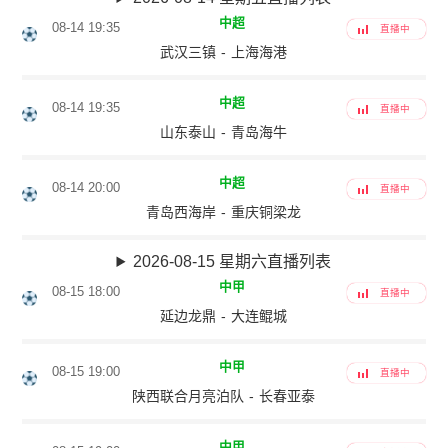
中超
08-14 19:35
直播中
武汉三镇
-
上海海港
中超
08-14 19:35
直播中
山东泰山
-
青岛海牛
中超
08-14 20:00
直播中
青岛西海岸
-
重庆铜梁龙
2026-08-15 星期六直播列表
中甲
08-15 18:00
直播中
延边龙鼎
-
大连鲲城
中甲
08-15 19:00
直播中
陕西联合月亮泊队
-
长春亚泰
中甲