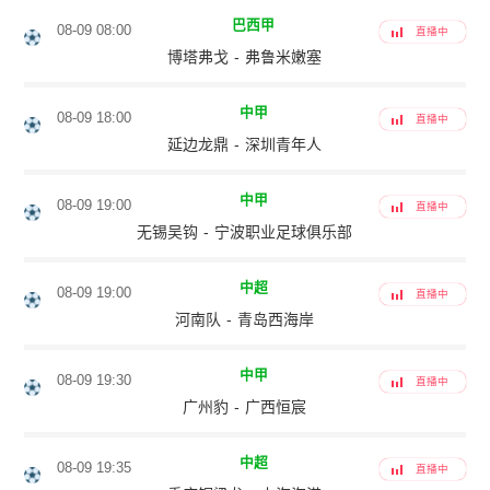
巴西甲
08-09 08:00
直播中
博塔弗戈
-
弗鲁米嫩塞
中甲
08-09 18:00
直播中
延边龙鼎
-
深圳青年人
中甲
08-09 19:00
直播中
无锡吴钩
-
宁波职业足球俱乐部
中超
08-09 19:00
直播中
河南队
-
青岛西海岸
中甲
08-09 19:30
直播中
广州豹
-
广西恒宸
中超
08-09 19:35
直播中