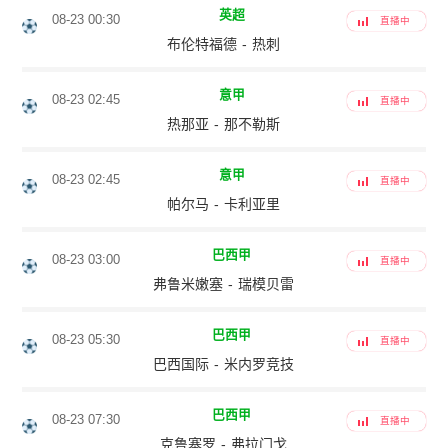
英超
08-23 00:30
直播中
布伦特福德
-
热刺
意甲
08-23 02:45
直播中
热那亚
-
那不勒斯
意甲
08-23 02:45
直播中
帕尔马
-
卡利亚里
巴西甲
08-23 03:00
直播中
弗鲁米嫩塞
-
瑞模贝雷
巴西甲
08-23 05:30
直播中
巴西国际
-
米内罗竞技
巴西甲
08-23 07:30
直播中
克鲁塞罗
-
弗拉门戈