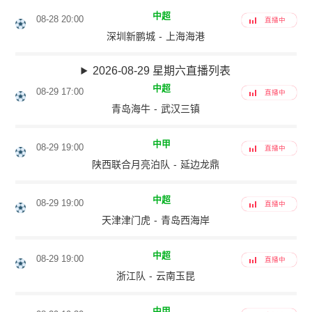
中超
08-28 20:00
直播中
深圳新鹏城
-
上海海港
2026-08-29 星期六直播列表
中超
08-29 17:00
直播中
青岛海牛
-
武汉三镇
中甲
08-29 19:00
直播中
陕西联合月亮泊队
-
延边龙鼎
中超
08-29 19:00
直播中
天津津门虎
-
青岛西海岸
中超
08-29 19:00
直播中
浙江队
-
云南玉昆
中甲