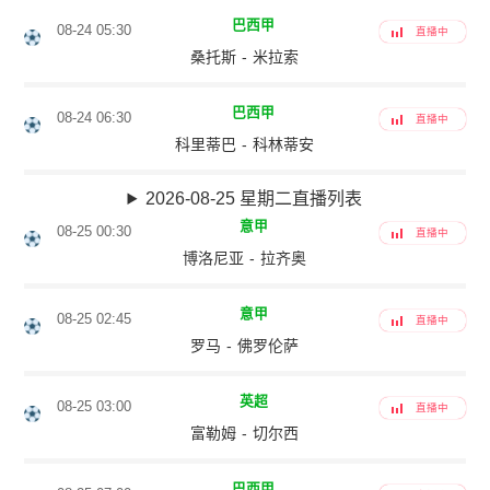
巴西甲
08-24 05:30
直播中
桑托斯
-
米拉索
巴西甲
08-24 06:30
直播中
科里蒂巴
-
科林蒂安
2026-08-25 星期二直播列表
意甲
08-25 00:30
直播中
博洛尼亚
-
拉齐奥
意甲
08-25 02:45
直播中
罗马
-
佛罗伦萨
英超
08-25 03:00
直播中
富勒姆
-
切尔西
巴西甲