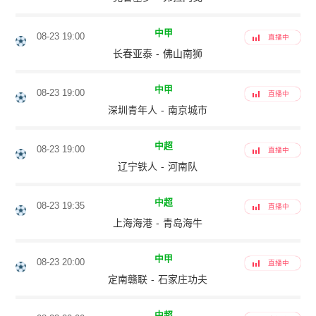
中甲
08-23 19:00
直播中
长春亚泰
-
佛山南狮
中甲
08-23 19:00
直播中
深圳青年人
-
南京城市
中超
08-23 19:00
直播中
辽宁铁人
-
河南队
中超
08-23 19:35
直播中
上海海港
-
青岛海牛
中甲
08-23 20:00
直播中
定南赣联
-
石家庄功夫
中超