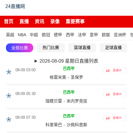
24直播网
首页
直播
资讯
录像
重要赛事
英超
NBA
中超
欧冠
德甲
西甲
法甲
意甲
欧联
亚洲杯
热门比赛
篮球直播
足球直播
全部比赛
2026-08-09 星期日直播列表
巴西甲
08-09 03:00
直播中
格雷米奥
-
圣保罗
巴西甲
08-09 05:30
直播中
瑞模贝雷
-
米内罗竞技
巴西甲
08-09 07:30
直播中
科里蒂巴
-
沙佩科恩斯