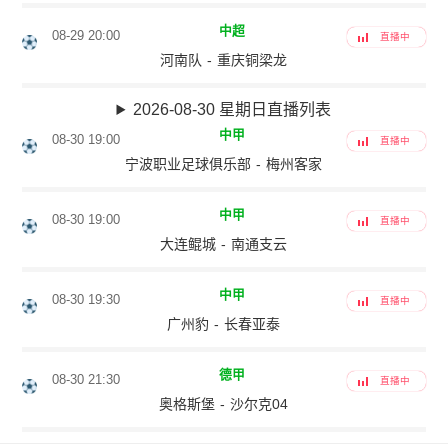
中超
08-29 20:00
直播中
河南队
-
重庆铜梁龙
2026-08-30 星期日直播列表
中甲
08-30 19:00
直播中
宁波职业足球俱乐部
-
梅州客家
中甲
08-30 19:00
直播中
大连鲲城
-
南通支云
中甲
08-30 19:30
直播中
广州豹
-
长春亚泰
德甲
08-30 21:30
直播中
奥格斯堡
-
沙尔克04