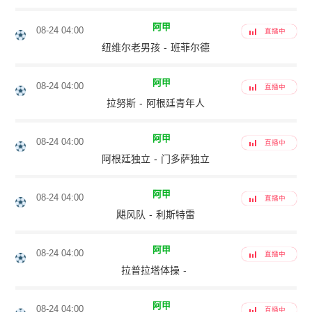
阿甲
08-24 04:00
直播中
纽维尔老男孩
-
班菲尔德
阿甲
08-24 04:00
直播中
拉努斯
-
阿根廷青年人
阿甲
08-24 04:00
直播中
阿根廷独立
-
门多萨独立
阿甲
08-24 04:00
直播中
飓风队
-
利斯特雷
阿甲
08-24 04:00
直播中
拉普拉塔体操
-
阿甲
08-24 04:00
直播中