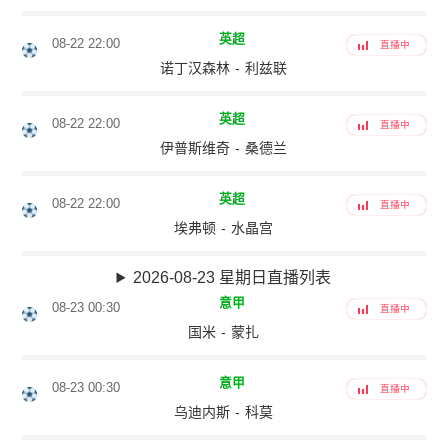
英超
08-22 22:00
直播中
诺丁汉森林
-
利兹联
英超
08-22 22:00
直播中
伊普斯维奇
-
桑德兰
英超
08-22 22:00
直播中
埃弗顿
-
水晶宫
2026-08-23 星期日直播列表
意甲
08-23 00:30
直播中
国米
-
蒙扎
意甲
08-23 00:30
直播中
乌迪内斯
-
科莫