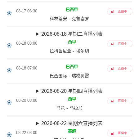
巴西甲
08-17 06:30
直播中
科林蒂安
-
克鲁塞罗
2026-08-18 星期二直播列表
西甲
08-18 03:00
直播中
拉科鲁尼亚
-
埃尔切
巴西甲
08-18 07:00
直播中
巴西国际
-
瑞模贝雷
2026-08-20 星期四直播列表
西甲
08-20 03:00
直播中
马竞
-
马拉加
2026-08-22 星期六直播列表
英超
08-22 03:00
直播中